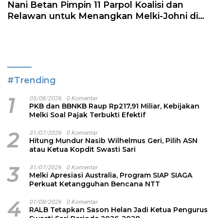
Nani Betan Pimpin 11 Parpol Koalisi dan
Relawan untuk Menangkan Melki-Johni di
Flotim
#Trending
1
05/08/2026
0 Komentar
PKB dan BBNKB Raup Rp217,91 Miliar, Kebijakan
Melki Soal Pajak Terbukti Efektif
2
31/07/2026
0 Komentar
Hitung Mundur Nasib Wilhelmus Geri, Pilih ASN
atau Ketua Kopdit Swasti Sari
3
31/07/2026
0 Komentar
Melki Apresiasi Australia, Program SIAP SIAGA
Perkuat Ketangguhan Bencana NTT
4
01/08/2026
0 Komentar
RALB Tetapkan Sason Helan Jadi Ketua Pengurus