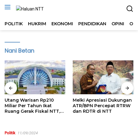
Langsung
ke
konten
POLITIK
HUKRIM
EKONOMI
PENDIDIKAN
OPINI
OL
Nani Betan
Utang Warisan Rp210
Melki Apresiasi Dukungan
Miliar Per Tahun Ikat
ATR/BPN Percepat RTRW
Ruang Gerak Fiskal NTT,
dan RDTR di NTT
Kritik Publik Harus
Rasional
Politik
11/09/2024