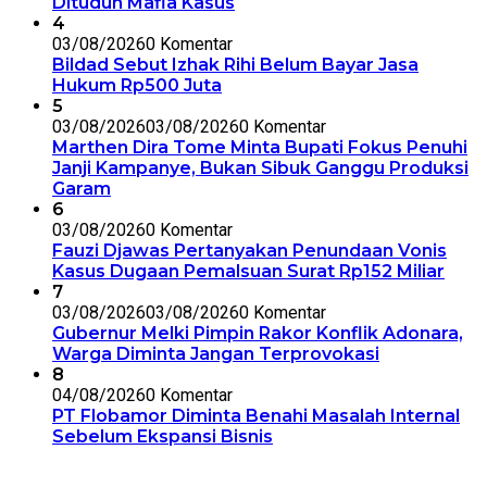
Dituduh Mafia Kasus
4
03/08/2026
0 Komentar
Bildad Sebut Izhak Rihi Belum Bayar Jasa
Hukum Rp500 Juta
5
03/08/2026
03/08/2026
0 Komentar
Marthen Dira Tome Minta Bupati Fokus Penuhi
Janji Kampanye, Bukan Sibuk Ganggu Produksi
Garam
6
03/08/2026
0 Komentar
Fauzi Djawas Pertanyakan Penundaan Vonis
Kasus Dugaan Pemalsuan Surat Rp152 Miliar
7
03/08/2026
03/08/2026
0 Komentar
Gubernur Melki Pimpin Rakor Konflik Adonara,
Warga Diminta Jangan Terprovokasi
8
04/08/2026
0 Komentar
PT Flobamor Diminta Benahi Masalah Internal
Sebelum Ekspansi Bisnis