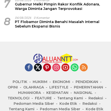
7
03/08/2026
0 Komentar
Gubernur Melki Pimpin Rakor Konflik Adonara,
Warga Diminta Jangan Terprovokasi
8
04/08/2026
0 Komentar
PT Flobamor Diminta Benahi Masalah Internal
Sebelum Ekspansi Bisnis
POLITIK
HUKRIM
EKONOMI
PENDIDIKAN
OPINI
OLAHRAGA
LIFESTYLE
PEMERINTAHAN
HUMANIORA
KESEHATAN
NASIONAL
TEKNOLOGI
FEATURE
Tentang Kami
Redaksi
Pedoman Media Siber
Kode Etik
Redaksi
Tentang Kami
Pedoman Media Siber
Kode Etik