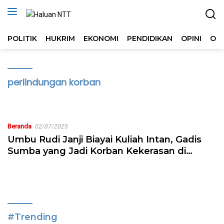
Langsung
ke
konten
POLITIK
HUKRIM
EKONOMI
PENDIDIKAN
OPINI
OL
perlindungan korban
Beranda
02/07/2025
Umbu Rudi Janji Biayai Kuliah Intan, Gadis
Sumba yang Jadi Korban Kekerasan di
Batam
#Trending