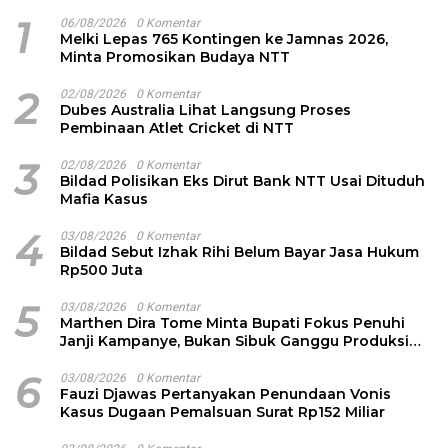
1
06/08/2026
0 Komentar
Melki Lepas 765 Kontingen ke Jamnas 2026,
Minta Promosikan Budaya NTT
2
02/08/2026
0 Komentar
Dubes Australia Lihat Langsung Proses
Pembinaan Atlet Cricket di NTT
3
02/08/2026
0 Komentar
Bildad Polisikan Eks Dirut Bank NTT Usai Dituduh
Mafia Kasus
4
03/08/2026
0 Komentar
Bildad Sebut Izhak Rihi Belum Bayar Jasa Hukum
Rp500 Juta
5
03/08/2026
0 Komentar
Marthen Dira Tome Minta Bupati Fokus Penuhi
Janji Kampanye, Bukan Sibuk Ganggu Produksi
Garam
6
03/08/2026
0 Komentar
Fauzi Djawas Pertanyakan Penundaan Vonis
Kasus Dugaan Pemalsuan Surat Rp152 Miliar