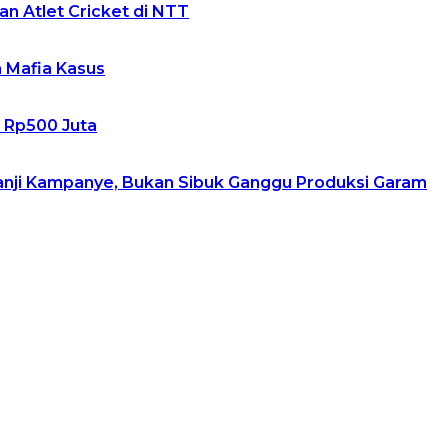
n Atlet Cricket di NTT
h Mafia Kasus
m Rp500 Juta
Janji Kampanye, Bukan Sibuk Ganggu Produksi Garam