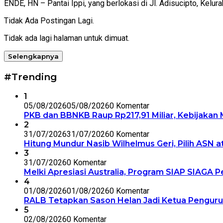
ENDE, HN – Pantai Ippi, yang berlokasi di Jl. Adisucipto, Kelu
Tidak Ada Postingan Lagi.
Tidak ada lagi halaman untuk dimuat.
Selengkapnya
#Trending
1
05/08/2026
05/08/2026
0 Komentar
PKB dan BBNKB Raup Rp217,91 Miliar, Kebijakan M
2
31/07/2026
31/07/2026
0 Komentar
Hitung Mundur Nasib Wilhelmus Geri, Pilih ASN a
3
31/07/2026
0 Komentar
Melki Apresiasi Australia, Program SIAP SIAGA
4
01/08/2026
01/08/2026
0 Komentar
RALB Tetapkan Sason Helan Jadi Ketua Penguru
5
02/08/2026
0 Komentar