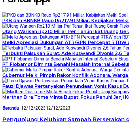
PKB dan BBNKB Raup Rp217,91 Miliar, Kebijakan Melki 
Utang Warisan Rp210 Miliar Per Tahun Ikat Ruang Gerak
Melki Apresiasi Dukungan ATR/BPN Percepat RTRW 
Terbukti Palsukan Surat, Ade Kuswandi Divonis 2,6 T
PT Flobamor Diminta Benahi Masalah Internal Sebelu
Gubernur Melki Pimpin Rakor Konflik Adonara, Warga
Fauzi Djawas Pertanyakan Penundaan Vonis Kasus Du
Marthen Dira Tome Minta Bupati Fokus Penuhi Janji
Beranda
12/12/2023
12/12/2023
Pengunjung Keluhkan Sampah Berserakan di