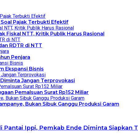
Soal Pajak Terbukti Efektif
 Fiskal NTT, Kritik Publik Harus Rasional
dan RDTR di NTT
ahun Penjara
m Ekspansi Bisnis
 Diminta Jangan Terprovokasi
gaan Pemalsuan Surat Rp152 Miliar
 Kampanye, Bukan Sibuk Ganggu Produksi Garam
 Pantai Ippi, Pemkab Ende Diminta Siapkan