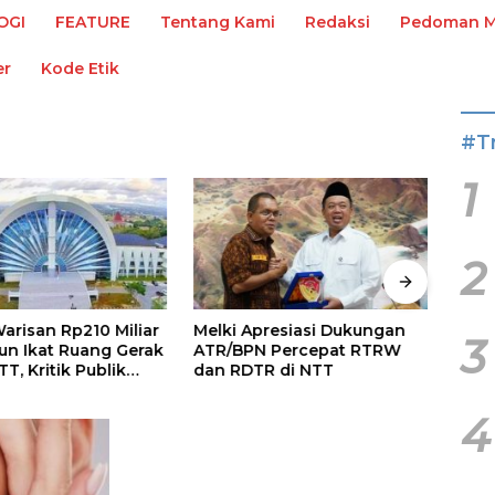
OGI
FEATURE
Tentang Kami
Redaksi
Pedoman Me
er
Kode Etik
#T
1
2
arisan Rp210 Miliar
Melki Apresiasi Dukungan
Terb
3
un Ikat Ruang Gerak
ATR/BPN Percepat RTRW
Ade 
TT, Kritik Publik
dan RDTR di NTT
Tahu
asional
4