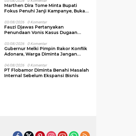
03/08/2026
0 Komentar
Marthen Dira Tome Minta Bupati
Fokus Penuhi Janji Kampanye, Bukan
Sibuk Ganggu Produksi Garam
03/08/2026
0 Komentar
Fauzi Djawas Pertanyakan
Penundaan Vonis Kasus Dugaan
Pemalsuan Surat Rp152 Miliar
03/08/2026
0 Komentar
Gubernur Melki Pimpin Rakor Konflik
Adonara, Warga Diminta Jangan
Terprovokasi
04/08/2026
0 Komentar
PT Flobamor Diminta Benahi Masalah
Internal Sebelum Ekspansi Bisnis