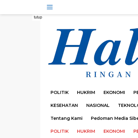
Langsung
ke
konten
tutup
POLITIK
HUKRIM
EKONOMI
P
KESEHATAN
NASIONAL
TEKNOL
Tentang Kami
Pedoman Media Sib
POLITIK
HUKRIM
EKONOMI
P