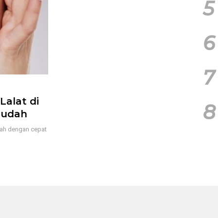
5
6
7
Lalat di
8
Mudah
jah dengan cepat