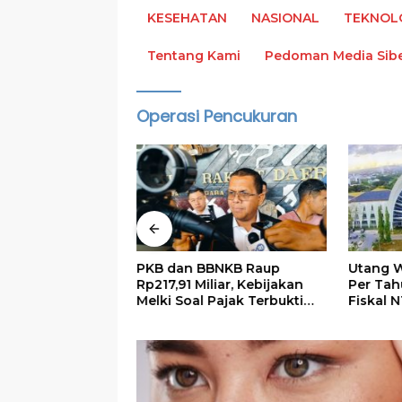
KESEHATAN
NASIONAL
TEKNOL
Tentang Kami
Pedoman Media Sib
Operasi Pencukuran
s 765 Kontingen
PKB dan BBNKB Raup
Utang W
2026, Minta
Rp217,91 Miliar, Kebijakan
Per Tah
n Budaya NTT
Melki Soal Pajak Terbukti
Fiskal N
Efektif
Harus R