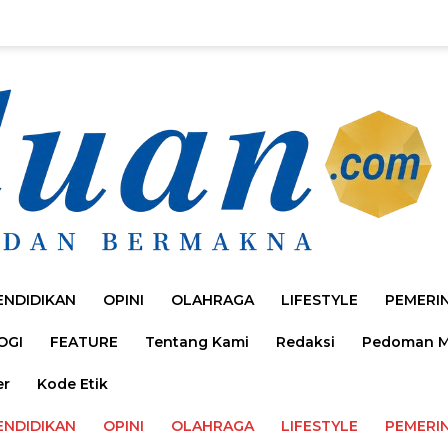
ENDIDIKAN
OPINI
OLAHRAGA
LIFESTYLE
PEMERI
OGI
FEATURE
Tentang Kami
Redaksi
Pedoman Me
er
Kode Etik
ENDIDIKAN
OPINI
OLAHRAGA
LIFESTYLE
PEMERI