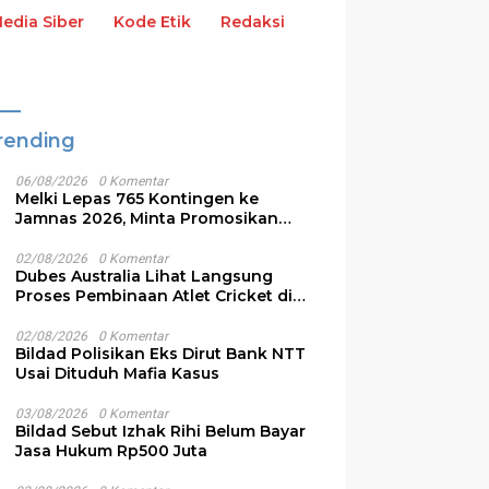
dia Siber
Kode Etik
Redaksi
rending
06/08/2026
0 Komentar
Melki Lepas 765 Kontingen ke
Jamnas 2026, Minta Promosikan
Budaya NTT
02/08/2026
0 Komentar
Dubes Australia Lihat Langsung
Proses Pembinaan Atlet Cricket di
NTT
ukti Palsukan Surat,
PT Flobamor Diminta
G
02/08/2026
0 Komentar
Kuswandi Divonis 2,6
Benahi Masalah Internal
R
Bildad Polisikan Eks Dirut Bank NTT
n Penjara
Sebelum Ekspansi Bisnis
W
Usai Dituduh Mafia Kasus
T
03/08/2026
0 Komentar
Bildad Sebut Izhak Rihi Belum Bayar
Jasa Hukum Rp500 Juta