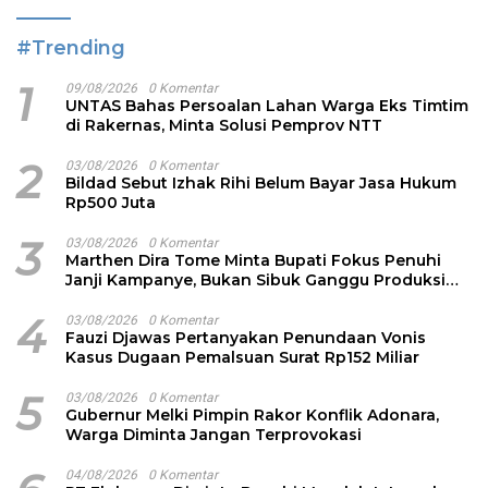
#Trending
1
09/08/2026
0 Komentar
UNTAS Bahas Persoalan Lahan Warga Eks Timtim
di Rakernas, Minta Solusi Pemprov NTT
2
03/08/2026
0 Komentar
Bildad Sebut Izhak Rihi Belum Bayar Jasa Hukum
Rp500 Juta
3
03/08/2026
0 Komentar
Marthen Dira Tome Minta Bupati Fokus Penuhi
Janji Kampanye, Bukan Sibuk Ganggu Produksi
Garam
4
03/08/2026
0 Komentar
Fauzi Djawas Pertanyakan Penundaan Vonis
Kasus Dugaan Pemalsuan Surat Rp152 Miliar
5
03/08/2026
0 Komentar
Gubernur Melki Pimpin Rakor Konflik Adonara,
Warga Diminta Jangan Terprovokasi
04/08/2026
0 Komentar