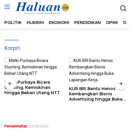
Langsung
ke
konten
POLITIK
HUKRIM
EKONOMI
PENDIDIKAN
OPINI
OL
Korpri
Melki-Purbaya Bicara
Stunting, Kemiskinan
KUR BRI Bantu Henos
hingga Beban Utang NTT
Kembangkan Bisnis
Advertising hingga Buka
Lapangan Kerja
Pemerintahan
22/03/2025