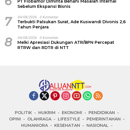
6
PT Flobamor Diminta Benahi Masalah Internal
Sebelum Ekspansi Bisnis
7
04/08/2026
0 Komentar
Terbukti Palsukan Surat, Ade Kuswandi Divonis 2,6
Tahun Penjara
8
04/08/2026
0 Komentar
Melki Apresiasi Dukungan ATR/BPN Percepat
RTRW dan RDTR di NTT
POLITIK
HUKRIM
EKONOMI
PENDIDIKAN
OPINI
OLAHRAGA
LIFESTYLE
PEMERINTAHAN
HUMANIORA
KESEHATAN
NASIONAL