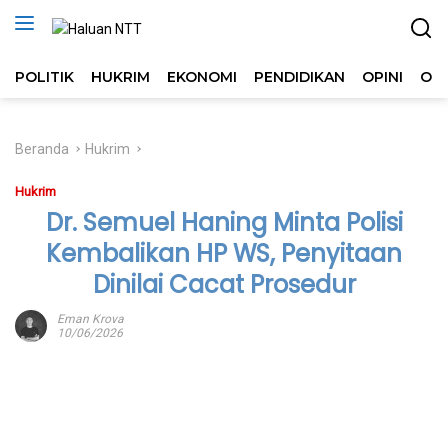
Langsung
ke
konten
POLITIK
HUKRIM
EKONOMI
PENDIDIKAN
OPINI
OL
Beranda
Hukrim
Hukrim
Dr. Semuel Haning Minta Polisi
Kembalikan HP WS, Penyitaan
Dinilai Cacat Prosedur
Eman Krova
10/06/2026