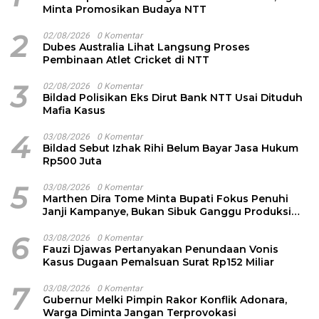
Minta Promosikan Budaya NTT
2
02/08/2026
0 Komentar
Dubes Australia Lihat Langsung Proses
Pembinaan Atlet Cricket di NTT
3
02/08/2026
0 Komentar
Bildad Polisikan Eks Dirut Bank NTT Usai Dituduh
Mafia Kasus
4
03/08/2026
0 Komentar
Bildad Sebut Izhak Rihi Belum Bayar Jasa Hukum
Rp500 Juta
5
03/08/2026
0 Komentar
Marthen Dira Tome Minta Bupati Fokus Penuhi
Janji Kampanye, Bukan Sibuk Ganggu Produksi
Garam
6
03/08/2026
0 Komentar
Fauzi Djawas Pertanyakan Penundaan Vonis
Kasus Dugaan Pemalsuan Surat Rp152 Miliar
7
03/08/2026
0 Komentar
Gubernur Melki Pimpin Rakor Konflik Adonara,
Warga Diminta Jangan Terprovokasi