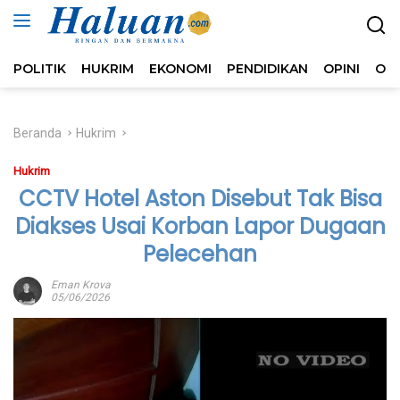
Langsung
ke
konten
POLITIK
HUKRIM
EKONOMI
PENDIDIKAN
OPINI
OL
Beranda
Hukrim
Hukrim
CCTV Hotel Aston Disebut Tak Bisa
Diakses Usai Korban Lapor Dugaan
Pelecehan
Eman Krova
05/06/2026