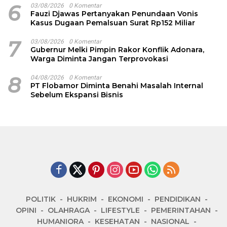
6
03/08/2026
0 Komentar
Fauzi Djawas Pertanyakan Penundaan Vonis
Kasus Dugaan Pemalsuan Surat Rp152 Miliar
7
03/08/2026
0 Komentar
Gubernur Melki Pimpin Rakor Konflik Adonara,
Warga Diminta Jangan Terprovokasi
8
04/08/2026
0 Komentar
PT Flobamor Diminta Benahi Masalah Internal
Sebelum Ekspansi Bisnis
POLITIK
HUKRIM
EKONOMI
PENDIDIKAN
OPINI
OLAHRAGA
LIFESTYLE
PEMERINTAHAN
HUMANIORA
KESEHATAN
NASIONAL