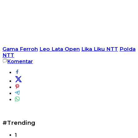
Gama Ferroh
Leo Lata Open
Lika Liku NTT
Polda
NTT
Komentar
#Trending
1