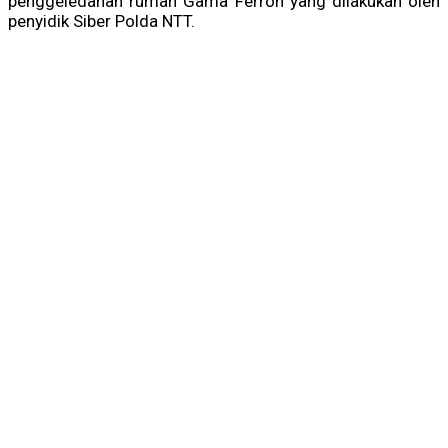
penggeledahan rumah Gama Ferroh yang dilakukan oleh
penyidik Siber Polda NTT.