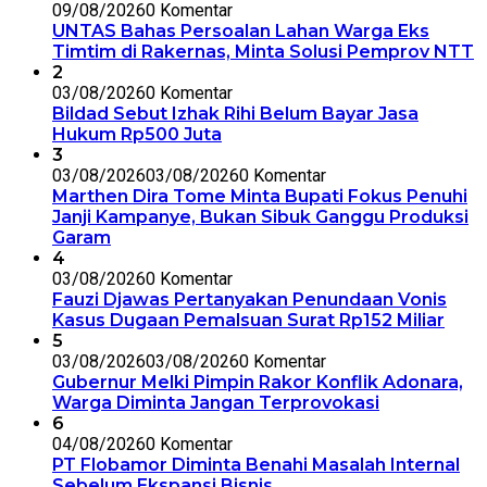
09/08/2026
0 Komentar
UNTAS Bahas Persoalan Lahan Warga Eks
Timtim di Rakernas, Minta Solusi Pemprov NTT
2
03/08/2026
0 Komentar
Bildad Sebut Izhak Rihi Belum Bayar Jasa
Hukum Rp500 Juta
3
03/08/2026
03/08/2026
0 Komentar
Marthen Dira Tome Minta Bupati Fokus Penuhi
Janji Kampanye, Bukan Sibuk Ganggu Produksi
Garam
4
03/08/2026
0 Komentar
Fauzi Djawas Pertanyakan Penundaan Vonis
Kasus Dugaan Pemalsuan Surat Rp152 Miliar
5
03/08/2026
03/08/2026
0 Komentar
Gubernur Melki Pimpin Rakor Konflik Adonara,
Warga Diminta Jangan Terprovokasi
6
04/08/2026
0 Komentar
PT Flobamor Diminta Benahi Masalah Internal
Sebelum Ekspansi Bisnis