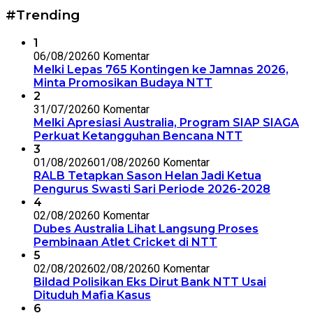
#Trending
1
06/08/2026
0 Komentar
Melki Lepas 765 Kontingen ke Jamnas 2026,
Minta Promosikan Budaya NTT
2
31/07/2026
0 Komentar
Melki Apresiasi Australia, Program SIAP SIAGA
Perkuat Ketangguhan Bencana NTT
3
01/08/2026
01/08/2026
0 Komentar
RALB Tetapkan Sason Helan Jadi Ketua
Pengurus Swasti Sari Periode 2026-2028
4
02/08/2026
0 Komentar
Dubes Australia Lihat Langsung Proses
Pembinaan Atlet Cricket di NTT
5
02/08/2026
02/08/2026
0 Komentar
Bildad Polisikan Eks Dirut Bank NTT Usai
Dituduh Mafia Kasus
6