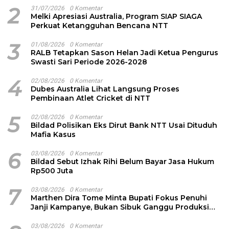
2
31/07/2026
0 Komentar
Melki Apresiasi Australia, Program SIAP SIAGA
Perkuat Ketangguhan Bencana NTT
3
01/08/2026
0 Komentar
RALB Tetapkan Sason Helan Jadi Ketua Pengurus
Swasti Sari Periode 2026-2028
4
02/08/2026
0 Komentar
Dubes Australia Lihat Langsung Proses
Pembinaan Atlet Cricket di NTT
5
02/08/2026
0 Komentar
Bildad Polisikan Eks Dirut Bank NTT Usai Dituduh
Mafia Kasus
6
03/08/2026
0 Komentar
Bildad Sebut Izhak Rihi Belum Bayar Jasa Hukum
Rp500 Juta
7
03/08/2026
0 Komentar
Marthen Dira Tome Minta Bupati Fokus Penuhi
Janji Kampanye, Bukan Sibuk Ganggu Produksi
Garam
03/08/2026
0 Komentar