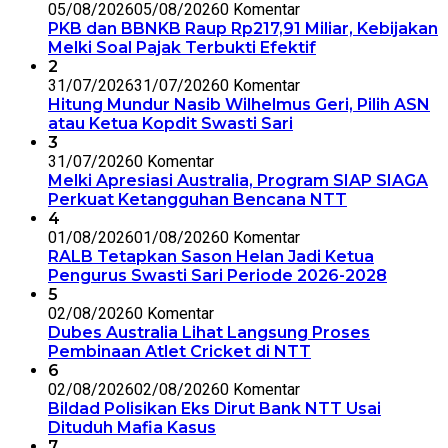
05/08/2026
05/08/2026
0 Komentar
PKB dan BBNKB Raup Rp217,91 Miliar, Kebijakan
Melki Soal Pajak Terbukti Efektif
2
31/07/2026
31/07/2026
0 Komentar
Hitung Mundur Nasib Wilhelmus Geri, Pilih ASN
atau Ketua Kopdit Swasti Sari
3
31/07/2026
0 Komentar
Melki Apresiasi Australia, Program SIAP SIAGA
Perkuat Ketangguhan Bencana NTT
4
01/08/2026
01/08/2026
0 Komentar
RALB Tetapkan Sason Helan Jadi Ketua
Pengurus Swasti Sari Periode 2026-2028
5
02/08/2026
0 Komentar
Dubes Australia Lihat Langsung Proses
Pembinaan Atlet Cricket di NTT
6
02/08/2026
02/08/2026
0 Komentar
Bildad Polisikan Eks Dirut Bank NTT Usai
Dituduh Mafia Kasus
7