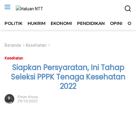
Langsung
ke
konten
POLITIK
HUKRIM
EKONOMI
PENDIDIKAN
OPINI
OL
Beranda
Kesehatan
Kesehatan
Siapkan Persyaratan, Ini Tahap
Seleksi PPPK Tenaga Kesehatan
2022
Eman Krova
29/10/2022