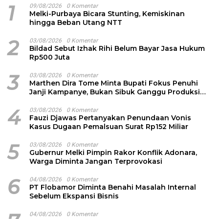
1
09/08/2026
0 Komentar
Melki-Purbaya Bicara Stunting, Kemiskinan
hingga Beban Utang NTT
2
03/08/2026
0 Komentar
Bildad Sebut Izhak Rihi Belum Bayar Jasa Hukum
Rp500 Juta
3
03/08/2026
0 Komentar
Marthen Dira Tome Minta Bupati Fokus Penuhi
Janji Kampanye, Bukan Sibuk Ganggu Produksi
Garam
4
03/08/2026
0 Komentar
Fauzi Djawas Pertanyakan Penundaan Vonis
Kasus Dugaan Pemalsuan Surat Rp152 Miliar
5
03/08/2026
0 Komentar
Gubernur Melki Pimpin Rakor Konflik Adonara,
Warga Diminta Jangan Terprovokasi
6
04/08/2026
0 Komentar
PT Flobamor Diminta Benahi Masalah Internal
Sebelum Ekspansi Bisnis
04/08/2026
0 Komentar