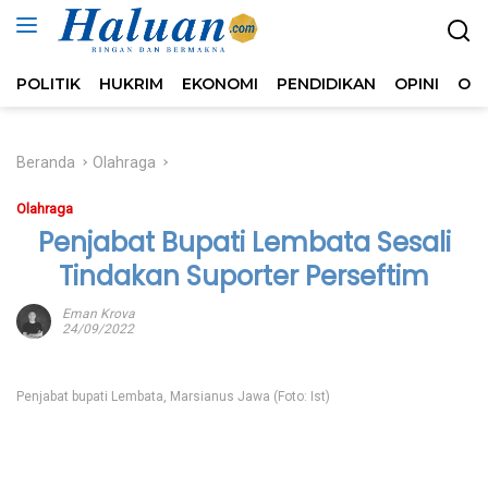
Langsung
ke
konten
POLITIK
HUKRIM
EKONOMI
PENDIDIKAN
OPINI
OL
Beranda
Olahraga
Olahraga
Penjabat Bupati Lembata Sesali
Tindakan Suporter Perseftim
Eman Krova
24/09/2022
Penjabat bupati Lembata, Marsianus Jawa (Foto: Ist)