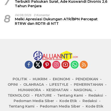
7
Terbukti Palsukan Surat, Ade Kuswandi Divonis 2,6
Tahun Penjara
8
04/08/2026
0 Komentar
Melki Apresiasi Dukungan ATR/BPN Percepat
RTRW dan RDTR di NTT
POLITIK
HUKRIM
EKONOMI
PENDIDIKAN
OPINI
OLAHRAGA
LIFESTYLE
PEMERINTAHAN
HUMANIORA
KESEHATAN
NASIONAL
TEKNOLOGI
FEATURE
Tentang Kami
Redaksi
Pedoman Media Siber
Kode Etik
Redaksi
Tentang Kami
Pedoman Media Siber
Kode Etik