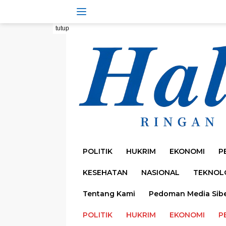
Langsung
ke
konten
tutup
POLITIK
HUKRIM
EKONOMI
P
KESEHATAN
NASIONAL
TEKNOL
Tentang Kami
Pedoman Media Sib
POLITIK
HUKRIM
EKONOMI
P