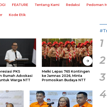
OGI
FEATURE
Tentang Kami
Redaksi
Pedoman Me
er
Kode Etik
#T
1
2
presiasi PKS
Melki Lepas 765 Kontingen
PKB 
3
n Rumah Advokasi
ke Jamnas 2026, Minta
Rp217
untuk Warga NTT
Promosikan Budaya NTT
Melk
Efekt
4