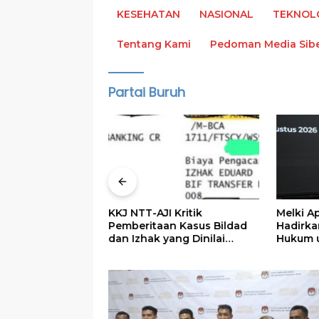
KESEHATAN
NASIONAL
TEKNOL
Tentang Kami
Pedoman Media Sib
Partai Buruh
ntu Henos
KKJ NTT-AJI Kritik
Melki A
n Bisnis
Pemberitaan Kasus Bildad
Hadirka
g hingga Buka
dan Izhak yang Dinilai
Hukum 
Kerja
Tendensius