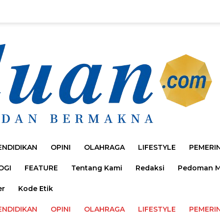
ENDIDIKAN
OPINI
OLAHRAGA
LIFESTYLE
PEMERI
OGI
FEATURE
Tentang Kami
Redaksi
Pedoman Me
er
Kode Etik
ENDIDIKAN
OPINI
OLAHRAGA
LIFESTYLE
PEMERI