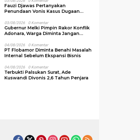
03/08/2026
0 Komentar
Fauzi Djawas Pertanyakan
Penundaan Vonis Kasus Dugaan
Pemalsuan Surat Rp152 Miliar
03/08/2026
0 Komentar
Gubernur Melki Pimpin Rakor Konflik
Adonara, Warga Diminta Jangan
Terprovokasi
04/08/2026
0 Komentar
PT Flobamor Diminta Benahi Masalah
Internal Sebelum Ekspansi Bisnis
04/08/2026
0 Komentar
Terbukti Palsukan Surat, Ade
Kuswandi Divonis 2,6 Tahun Penjara