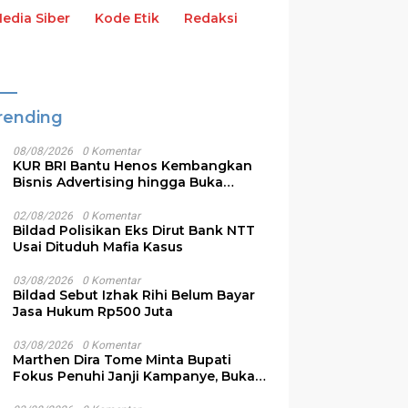
dia Siber
Kode Etik
Redaksi
rending
08/08/2026
0 Komentar
KUR BRI Bantu Henos Kembangkan
Bisnis Advertising hingga Buka
Lapangan Kerja
02/08/2026
0 Komentar
Bildad Polisikan Eks Dirut Bank NTT
Usai Dituduh Mafia Kasus
dan BBNKB Raup
Utang Warisan Rp210 Miliar
M
03/08/2026
0 Komentar
,91 Miliar, Kebijakan
Per Tahun Ikat Ruang Gerak
A
Bildad Sebut Izhak Rihi Belum Bayar
i Soal Pajak Terbukti
Fiskal NTT, Kritik Publik
d
Jasa Hukum Rp500 Juta
if
Harus Rasional
03/08/2026
0 Komentar
Marthen Dira Tome Minta Bupati
Fokus Penuhi Janji Kampanye, Bukan
Sibuk Ganggu Produksi Garam