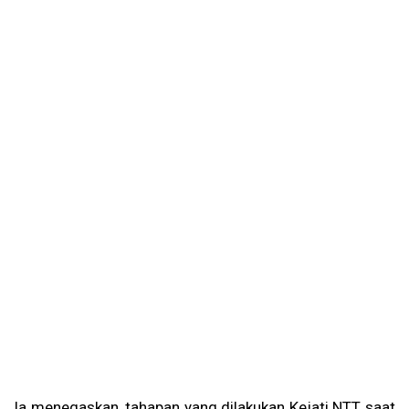
Ia menegaskan, tahapan yang dilakukan Kejati NTT saat