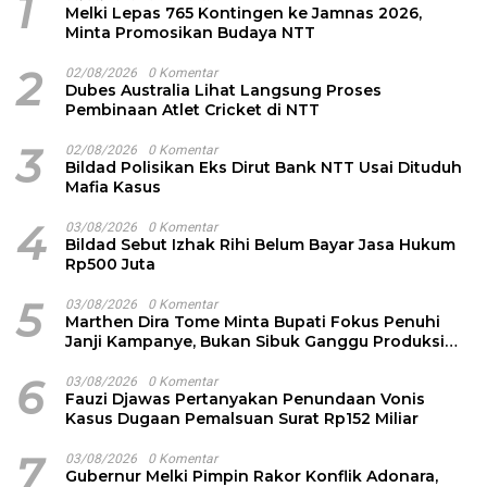
1
Melki Lepas 765 Kontingen ke Jamnas 2026,
Minta Promosikan Budaya NTT
2
02/08/2026
0 Komentar
Dubes Australia Lihat Langsung Proses
Pembinaan Atlet Cricket di NTT
3
02/08/2026
0 Komentar
Bildad Polisikan Eks Dirut Bank NTT Usai Dituduh
Mafia Kasus
4
03/08/2026
0 Komentar
Bildad Sebut Izhak Rihi Belum Bayar Jasa Hukum
Rp500 Juta
5
03/08/2026
0 Komentar
Marthen Dira Tome Minta Bupati Fokus Penuhi
Janji Kampanye, Bukan Sibuk Ganggu Produksi
Garam
6
03/08/2026
0 Komentar
Fauzi Djawas Pertanyakan Penundaan Vonis
Kasus Dugaan Pemalsuan Surat Rp152 Miliar
7
03/08/2026
0 Komentar
Gubernur Melki Pimpin Rakor Konflik Adonara,