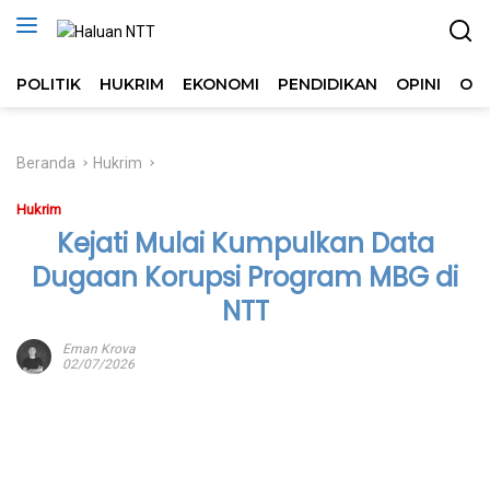
Langsung
ke
konten
POLITIK
HUKRIM
EKONOMI
PENDIDIKAN
OPINI
OL
Beranda
Hukrim
Hukrim
Kejati Mulai Kumpulkan Data
Dugaan Korupsi Program MBG di
NTT
Eman Krova
02/07/2026