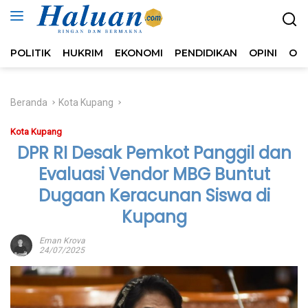
Langsung
ke
konten
POLITIK
HUKRIM
EKONOMI
PENDIDIKAN
OPINI
OL
Beranda
Kota Kupang
Kota Kupang
DPR RI Desak Pemkot Panggil dan
Evaluasi Vendor MBG Buntut
Dugaan Keracunan Siswa di
Kupang
Eman Krova
24/07/2025