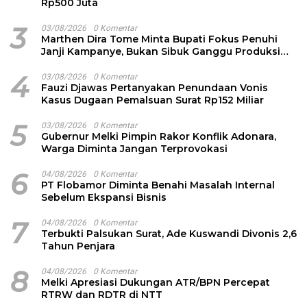
Rp500 Juta
3
03/08/2026
0 Komentar
Marthen Dira Tome Minta Bupati Fokus Penuhi
Janji Kampanye, Bukan Sibuk Ganggu Produksi
Garam
4
03/08/2026
0 Komentar
Fauzi Djawas Pertanyakan Penundaan Vonis
Kasus Dugaan Pemalsuan Surat Rp152 Miliar
5
03/08/2026
0 Komentar
Gubernur Melki Pimpin Rakor Konflik Adonara,
Warga Diminta Jangan Terprovokasi
6
04/08/2026
0 Komentar
PT Flobamor Diminta Benahi Masalah Internal
Sebelum Ekspansi Bisnis
7
04/08/2026
0 Komentar
Terbukti Palsukan Surat, Ade Kuswandi Divonis 2,6
Tahun Penjara
8
04/08/2026
0 Komentar
Melki Apresiasi Dukungan ATR/BPN Percepat
RTRW dan RDTR di NTT