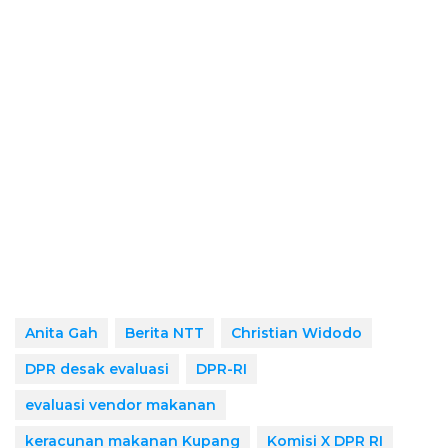
Anita Gah
Berita NTT
Christian Widodo
DPR desak evaluasi
DPR-RI
evaluasi vendor makanan
keracunan makanan Kupang
Komisi X DPR RI