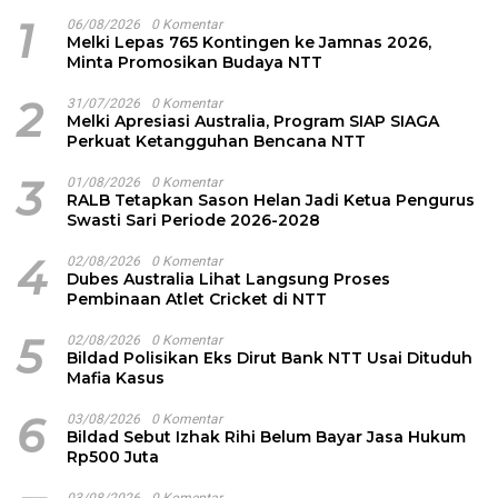
1
06/08/2026
0 Komentar
Melki Lepas 765 Kontingen ke Jamnas 2026,
Minta Promosikan Budaya NTT
2
31/07/2026
0 Komentar
Melki Apresiasi Australia, Program SIAP SIAGA
Perkuat Ketangguhan Bencana NTT
3
01/08/2026
0 Komentar
RALB Tetapkan Sason Helan Jadi Ketua Pengurus
Swasti Sari Periode 2026-2028
4
02/08/2026
0 Komentar
Dubes Australia Lihat Langsung Proses
Pembinaan Atlet Cricket di NTT
5
02/08/2026
0 Komentar
Bildad Polisikan Eks Dirut Bank NTT Usai Dituduh
Mafia Kasus
6
03/08/2026
0 Komentar
Bildad Sebut Izhak Rihi Belum Bayar Jasa Hukum
Rp500 Juta
03/08/2026
0 Komentar