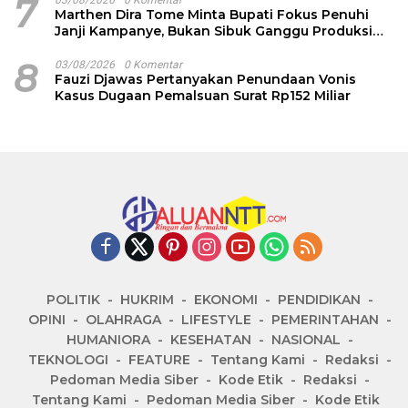
7
Marthen Dira Tome Minta Bupati Fokus Penuhi
Janji Kampanye, Bukan Sibuk Ganggu Produksi
Garam
8
03/08/2026
0 Komentar
Fauzi Djawas Pertanyakan Penundaan Vonis
Kasus Dugaan Pemalsuan Surat Rp152 Miliar
POLITIK
HUKRIM
EKONOMI
PENDIDIKAN
OPINI
OLAHRAGA
LIFESTYLE
PEMERINTAHAN
HUMANIORA
KESEHATAN
NASIONAL
TEKNOLOGI
FEATURE
Tentang Kami
Redaksi
Pedoman Media Siber
Kode Etik
Redaksi
Tentang Kami
Pedoman Media Siber
Kode Etik