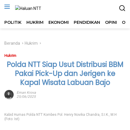
Langsung
ke
konten
POLITIK
HUKRIM
EKONOMI
PENDIDIKAN
OPINI
OL
Beranda
Hukrim
Hukrim
Polda NTT Siap Usut Distribusi BBM
Pakai Pick-Up dan Jerigen ke
Kapal Wisata Labuan Bajo
Eman Krova
25/06/2025
Kabid Humas Polda NTT Kombes Pol. Henry Novika Chandra, S.I.K., M.H
(Foto: Ist)