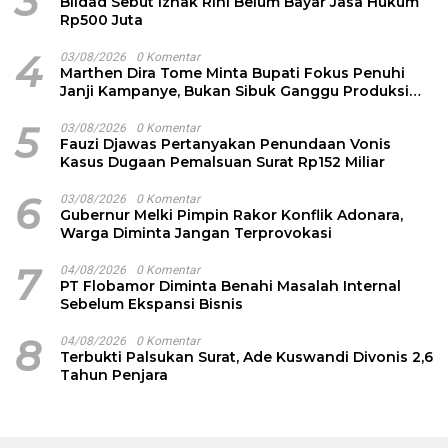
3
Bildad Sebut Izhak Rihi Belum Bayar Jasa Hukum
Rp500 Juta
4
03/08/2026
0 Komentar
Marthen Dira Tome Minta Bupati Fokus Penuhi
Janji Kampanye, Bukan Sibuk Ganggu Produksi
Garam
5
03/08/2026
0 Komentar
Fauzi Djawas Pertanyakan Penundaan Vonis
Kasus Dugaan Pemalsuan Surat Rp152 Miliar
6
03/08/2026
0 Komentar
Gubernur Melki Pimpin Rakor Konflik Adonara,
Warga Diminta Jangan Terprovokasi
7
04/08/2026
0 Komentar
PT Flobamor Diminta Benahi Masalah Internal
Sebelum Ekspansi Bisnis
8
04/08/2026
0 Komentar
Terbukti Palsukan Surat, Ade Kuswandi Divonis 2,6
Tahun Penjara