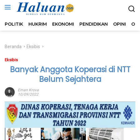
Langsung
ke
konten
POLITIK
HUKRIM
EKONOMI
PENDIDIKAN
OPINI
OL
Beranda
Eksibis
Eksibis
Banyak Anggota Koperasi di NTT
Belum Sejahtera
Eman Krova
10/09/2022