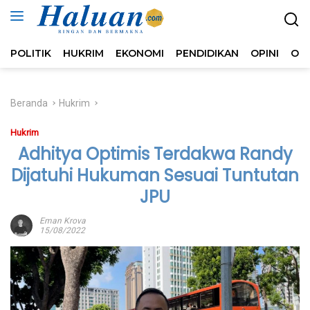
Langsung
ke
konten
POLITIK
HUKRIM
EKONOMI
PENDIDIKAN
OPINI
OL
Beranda
Hukrim
Hukrim
Adhitya Optimis Terdakwa Randy
Dijatuhi Hukuman Sesuai Tuntutan
JPU
Eman Krova
15/08/2022