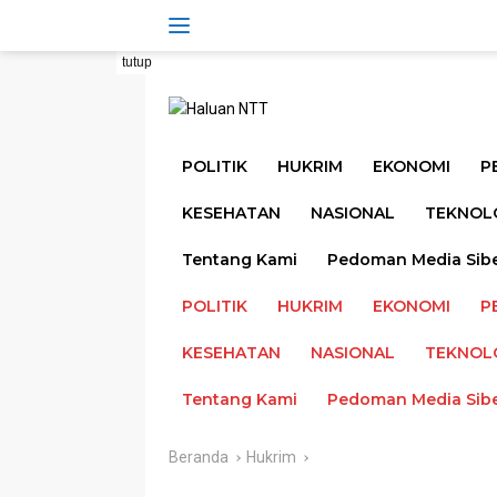
Langsung
ke
konten
tutup
POLITIK
HUKRIM
EKONOMI
P
KESEHATAN
NASIONAL
TEKNOL
Tentang Kami
Pedoman Media Sib
POLITIK
HUKRIM
EKONOMI
P
KESEHATAN
NASIONAL
TEKNOL
Tentang Kami
Pedoman Media Sib
Beranda
Hukrim