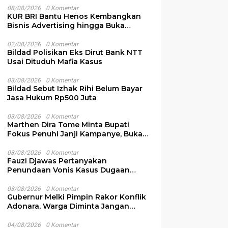
08/08/2026
0 Komentar
KUR BRI Bantu Henos Kembangkan
Bisnis Advertising hingga Buka
Lapangan Kerja
02/08/2026
0 Komentar
Bildad Polisikan Eks Dirut Bank NTT
Usai Dituduh Mafia Kasus
03/08/2026
0 Komentar
Bildad Sebut Izhak Rihi Belum Bayar
Jasa Hukum Rp500 Juta
03/08/2026
0 Komentar
Marthen Dira Tome Minta Bupati
Fokus Penuhi Janji Kampanye, Bukan
Sibuk Ganggu Produksi Garam
03/08/2026
0 Komentar
Fauzi Djawas Pertanyakan
Penundaan Vonis Kasus Dugaan
Pemalsuan Surat Rp152 Miliar
03/08/2026
0 Komentar
Gubernur Melki Pimpin Rakor Konflik
Adonara, Warga Diminta Jangan
Terprovokasi
04/08/2026
0 Komentar