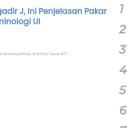
1
dir J, Ini Penjelasan Pakar
minologi UI
2
3
sta Sembiring Meliala, M.Si/Foto: Haluan NTT
4
5
6