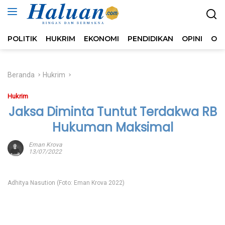
Langsung
ke
konten
POLITIK
HUKRIM
EKONOMI
PENDIDIKAN
OPINI
OL
Beranda
Hukrim
Hukrim
Jaksa Diminta Tuntut Terdakwa RB
Hukuman Maksimal
Eman Krova
13/07/2022
Adhitya Nasution (Foto: Eman Krova 2022)