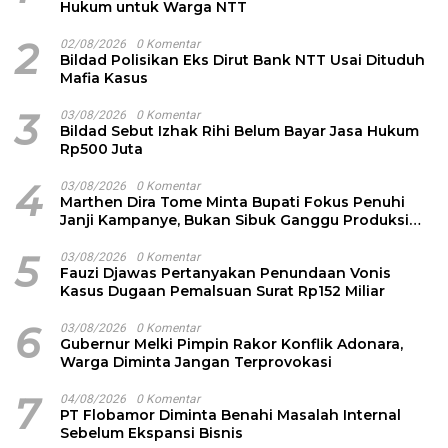
Hukum untuk Warga NTT
2
02/08/2026
0 Komentar
Bildad Polisikan Eks Dirut Bank NTT Usai Dituduh
Mafia Kasus
3
03/08/2026
0 Komentar
Bildad Sebut Izhak Rihi Belum Bayar Jasa Hukum
Rp500 Juta
4
03/08/2026
0 Komentar
Marthen Dira Tome Minta Bupati Fokus Penuhi
Janji Kampanye, Bukan Sibuk Ganggu Produksi
Garam
5
03/08/2026
0 Komentar
Fauzi Djawas Pertanyakan Penundaan Vonis
Kasus Dugaan Pemalsuan Surat Rp152 Miliar
6
03/08/2026
0 Komentar
Gubernur Melki Pimpin Rakor Konflik Adonara,
Warga Diminta Jangan Terprovokasi
7
04/08/2026
0 Komentar
PT Flobamor Diminta Benahi Masalah Internal
Sebelum Ekspansi Bisnis