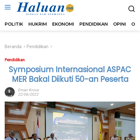
Langsung
ke
konten
POLITIK
HUKRIM
EKONOMI
PENDIDIKAN
OPINI
OL
Beranda
Pendidikan
Pendidikan
Symposium Internasional ASPAC
MER Bakal Diikuti 50-an Peserta
Eman Krova
22/06/2022