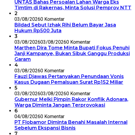
UNTAS Bahas Persoalan Lahan Warga Eks
Timtim di Rakernas, Minta Solusi Pemprov NTT
2
03/08/2026
0 Komentar
Bildad Sebut Izhak Rihi Belum Bayar Jasa
Hukum Rp500 Juta
3
03/08/2026
03/08/2026
0 Komentar
Marthen Dira Tome Minta Bupati Fokus Penuhi
Janji Kampanye, Bukan Sibuk Ganggu Produksi
Garam
4
03/08/2026
0 Komentar
Fauzi Djawas Pertanyakan Penundaan Vonis
Kasus Dugaan Pemalsuan Surat Rp152 Miliar
5
03/08/2026
03/08/2026
0 Komentar
Gubernur Melki Pimpin Rakor Konflik Adonara,
Warga Diminta Jangan Terprovokasi
6
04/08/2026
0 Komentar
PT Flobamor Diminta Benahi Masalah Internal
Sebelum Ekspansi Bisnis
7