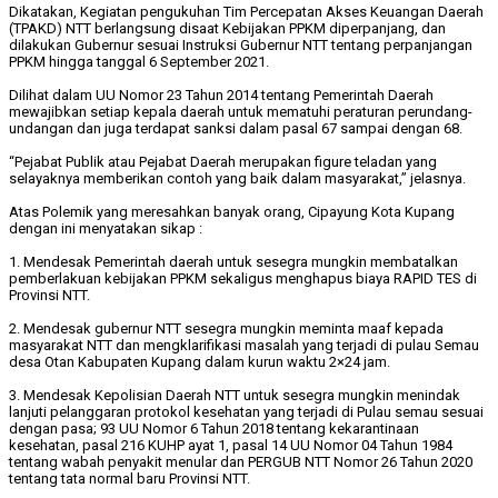
Dikatakan, Kegiatan pengukuhan Tim Percepatan Akses Keuangan Daerah
(TPAKD) NTT berlangsung disaat Kebijakan PPKM diperpanjang, dan
dilakukan Gubernur sesuai Instruksi Gubernur NTT tentang perpanjangan
PPKM hingga tanggal 6 September 2021.
Dilihat dalam UU Nomor 23 Tahun 2014 tentang Pemerintah Daerah
mewajibkan setiap kepala daerah untuk mematuhi peraturan perundang-
undangan dan juga terdapat sanksi dalam pasal 67 sampai dengan 68.
“Pejabat Publik atau Pejabat Daerah merupakan figure teladan yang
selayaknya memberikan contoh yang baik dalam masyarakat,” jelasnya.
Atas Polemik yang meresahkan banyak orang, Cipayung Kota Kupang
dengan ini menyatakan sikap :
1. Mendesak Pemerintah daerah untuk sesegra mungkin membatalkan
pemberlakuan kebijakan PPKM sekaligus menghapus biaya RAPID TES di
Provinsi NTT.
2. Mendesak gubernur NTT sesegra mungkin meminta maaf kepada
masyarakat NTT dan mengklarifikasi masalah yang terjadi di pulau Semau
desa Otan Kabupaten Kupang dalam kurun waktu 2×24 jam.
3. Mendesak Kepolisian Daerah NTT untuk sesegra mungkin menindak
lanjuti pelanggaran protokol kesehatan yang terjadi di Pulau semau sesuai
dengan pasa; 93 UU Nomor 6 Tahun 2018 tentang kekarantinaan
kesehatan, pasal 216 KUHP ayat 1, pasal 14 UU Nomor 04 Tahun 1984
tentang wabah penyakit menular dan PERGUB NTT Nomor 26 Tahun 2020
tentang tata normal baru Provinsi NTT.