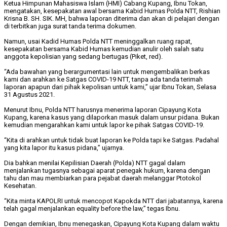
Ketua Himpunan Mahasiswa Islam (HMI) Cabang Kupang, Ibnu Tokan,
mengatakan, kesepakatan awal bersama Kabid Humas Polda NTT, Rishian
Krisna B. SH. SIK. MH, bahwa laporan diterima dan akan di pelajari dengan
di terbitkan juga surat tanda terima dokumen.
Namun, usai Kadid Humas Polda NTT meninggalkan ruang rapat,
kesepakatan bersama Kabid Humas kemudian anulir oleh salah satu
anggota kepolisian yang sedang bertugas (Piket, red).
“Ada bawahan yang berargumentasi lain untuk mengembalikan berkas
kami dan arahkan ke Satgas COVID-19 NTT, tanpa ada tanda terimah
laporan apapun dari pihak kepolisan untuk kami,” ujar Ibnu Tokan, Selasa
31 Agustus 2021.
Menurut Ibnu, Polda NTT harusnya menerima laporan Cipayung Kota
Kupang, karena kasus yang dilaporkan masuk dalam unsur pidana. Bukan
kemudian mengarahkan kami untuk lapor ke pihak Satgas COVID-19.
“Kita di arahkan untuk tidak buat laporan ke Polda tapi ke Satgas. Padahal
yang kita lapor itu kasus pidana,” ujarnya.
Dia bahkan menilai Kepilisian Daerah (Polda) NTT gagal dalam
menjalankan tugasnya sebagai aparat penegak hukum, karena dengan
tahu dan mau membiarkan para pejabat daerah melanggar Ptotokol
Kesehatan.
“Kita minta KAPOLRI untuk mencopot Kapokda NTT dari jabatannya, karena
telah gagal menjalankan equality before the law,” tegas Ibnu.
Dengan demikian, Ibnu menegaskan, Cipayung Kota Kupang dalam waktu