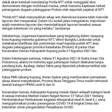
dekat akan kembali mendatangi Polda NTT untuk menggelar aksi
demonstrasi dengan mobilisasi massa, untuk menuntu kejelasan terkait
penanganan dugaan pelanggaran Prokes oleh sejumlah pejabat di NTT.
“Polda NTT telah menunjukkan sikap anti demokrasi karena telah menolak
laporan dari masyarakat. Dalam UU sudah jelas mengatakan, Kepolisian
wajib menerima laporan dan menindaklanjuti laporan tersebut sesuai
dengan ketentuan UU yang berlaku,” tandasnya.
Sebelumnya, organisasi kepemudaan yang tergabung dalam cipayung
Kota Kupang meminta gubernur NTT, Viktor Bungtilu Laiskodat untuk
melakukan klarifikasi dan permintaan maaf kepada publik NTT atas
dugaan pelanggaran protokol kesehatan (Prokes) di pantai Otan
Kecamatan Semau Kabupaten Kupang pada 27 Agustus 2021 lalu.
Dalam keterangan persnya, Selasa 31 Agustus 2021 di Graha Insan Cita
Flobamora, aliansi ini meminta agar penerapan hukum dilakukan tanpa
pandang bulu. Apalagi, dalam fakta yang diperoleh pihaknya terlihat ada
pelanggaran prokes.
Ketua PMII cabang Kupang, Ikwan Syahar yang membacakan pernyataan
sikap aliansi menyebutkan, Provinsi Nusa Tenggara Timur masih termasuk
daerah kategori PPKM Level III dan IV.
Kecamatan Semau, Kabupaten Kupang masuk dalam wilayah kategori level
III sesuai Instruksi Menteri Dalam Negeri Nomor 37 Tahun 2021 Tentang
Pemberlakukan Pembatasan kegiatan Masyarakat level III, level II, I, serta
mengoptimalkan posko penanganan COVID-19 di tingkat Desa dan
Kelurahan untuk pengendalian Penyebaran COVID.