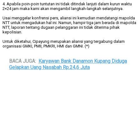
4. Apabila poin-poin tuntutan ini tidak ditindak lanjuti dalam kurun waktu
2×24 jam maka kami akan mengambil langkah-langkah selanjutnya.
Usai menggelar konfrensi pers, aliansi ini kemudian mendatangi mapolda
NTT untuk mengadukan hal ini. Namun, hampir tiga jam berada di mapolda
NTT, laporan tentang dugaan pelanggaran ini tidak diterima pihak
kepolisian.
Untuk diketahui, Cipayung merupakan aliansi yang tergabung dalam
organisasi GMKI, PMII, PMKRI, HMI dan GMNI. (*)
BACA JUGA:
Karyawan Bank Danamon Kupang Diduga
Gelapkan Uang Nasabah Rp.24,6 Juta