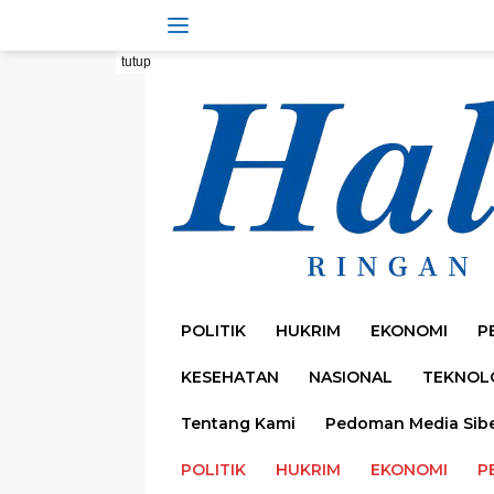
Langsung
ke
konten
tutup
POLITIK
HUKRIM
EKONOMI
P
KESEHATAN
NASIONAL
TEKNOL
Tentang Kami
Pedoman Media Sib
POLITIK
HUKRIM
EKONOMI
P