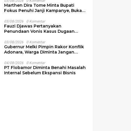
03/08/2026
0 Komentar
Marthen Dira Tome Minta Bupati
Fokus Penuhi Janji Kampanye, Bukan
Sibuk Ganggu Produksi Garam
03/08/2026
0 Komentar
Fauzi Djawas Pertanyakan
Penundaan Vonis Kasus Dugaan
Pemalsuan Surat Rp152 Miliar
03/08/2026
0 Komentar
Gubernur Melki Pimpin Rakor Konflik
Adonara, Warga Diminta Jangan
Terprovokasi
04/08/2026
0 Komentar
PT Flobamor Diminta Benahi Masalah
Internal Sebelum Ekspansi Bisnis