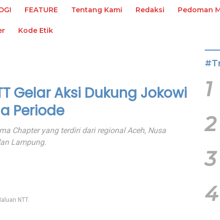
OGI
FEATURE
Tentang Kami
Redaksi
Pedoman Me
er
Kode Etik
#T
1
T Gelar Aksi Dukung Jokowi
ga Periode
2
ima Chapter yang terdiri dari regional Aceh, Nusa
 dan Lampung.
3
4
Haluan NTT.