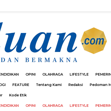
ENDIDIKAN
OPINI
OLAHRAGA
LIFESTYLE
PEMERI
OGI
FEATURE
Tentang Kami
Redaksi
Pedoman Me
er
Kode Etik
ENDIDIKAN
OPINI
OLAHRAGA
LIFESTYLE
PEMERI