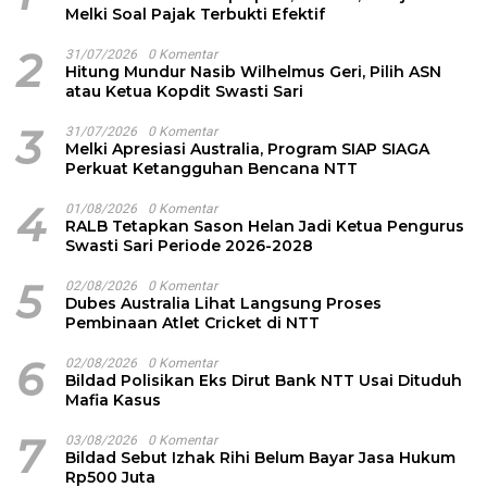
Melki Soal Pajak Terbukti Efektif
2
31/07/2026
0 Komentar
Hitung Mundur Nasib Wilhelmus Geri, Pilih ASN
atau Ketua Kopdit Swasti Sari
3
31/07/2026
0 Komentar
Melki Apresiasi Australia, Program SIAP SIAGA
Perkuat Ketangguhan Bencana NTT
4
01/08/2026
0 Komentar
RALB Tetapkan Sason Helan Jadi Ketua Pengurus
Swasti Sari Periode 2026-2028
5
02/08/2026
0 Komentar
Dubes Australia Lihat Langsung Proses
Pembinaan Atlet Cricket di NTT
6
02/08/2026
0 Komentar
Bildad Polisikan Eks Dirut Bank NTT Usai Dituduh
Mafia Kasus
7
03/08/2026
0 Komentar
Bildad Sebut Izhak Rihi Belum Bayar Jasa Hukum
Rp500 Juta