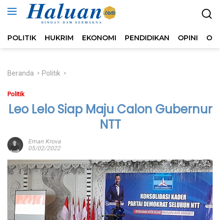
Langsung
ke
konten
POLITIK
HUKRIM
EKONOMI
PENDIDIKAN
OPINI
OL
Beranda
Politik
Politik
Leo Lelo Siap Maju Calon Gubernur
NTT
Eman Krova
05/02/2022