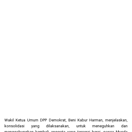
Wakil Ketua Umum DPP Demokrat, Beni Kabur Harman, menjelaskan,
konsolidasi yang dilaksanakan, untuk meneguhkan dan
menggabungkan kembali anggota yang tercerai berai, pasca Musda