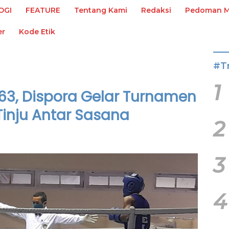
OGI
FEATURE
Tentang Kami
Redaksi
Pedoman Me
er
Kode Etik
#T
1
3, Dispora Gelar Turnamen
Tinju Antar Sasana
2
3
4