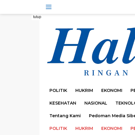
Langsung
ke
konten
tutup
POLITIK
HUKRIM
EKONOMI
P
KESEHATAN
NASIONAL
TEKNOL
Tentang Kami
Pedoman Media Sib
POLITIK
HUKRIM
EKONOMI
P