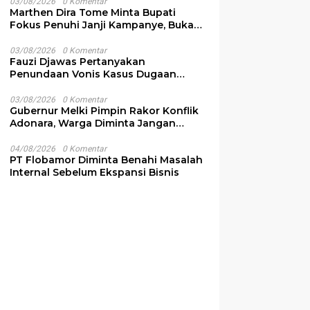
03/08/2026
0 Komentar
Marthen Dira Tome Minta Bupati
Fokus Penuhi Janji Kampanye, Bukan
Sibuk Ganggu Produksi Garam
03/08/2026
0 Komentar
Fauzi Djawas Pertanyakan
Penundaan Vonis Kasus Dugaan
Pemalsuan Surat Rp152 Miliar
03/08/2026
0 Komentar
Gubernur Melki Pimpin Rakor Konflik
Adonara, Warga Diminta Jangan
Terprovokasi
04/08/2026
0 Komentar
PT Flobamor Diminta Benahi Masalah
Internal Sebelum Ekspansi Bisnis