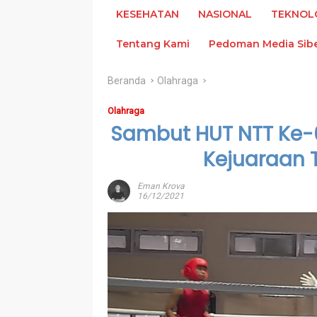
KESEHATAN
NASIONAL
TEKNOL
Tentang Kami
Pedoman Media Sib
Beranda
Olahraga
Olahraga
Sambut HUT NTT Ke-6
Kejuaraan 
Eman Krova
16/12/2021