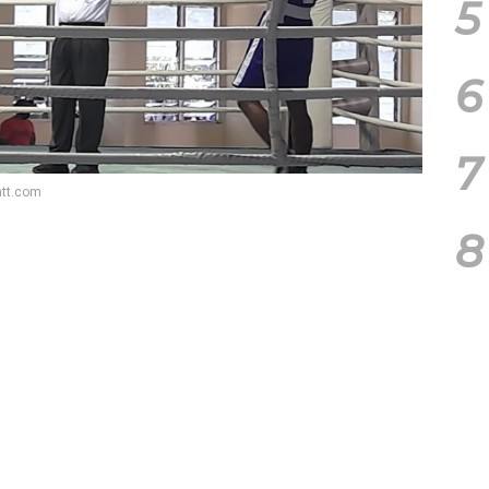
5
6
7
ntt.com
8