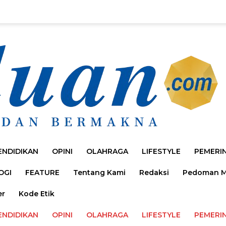
ENDIDIKAN
OPINI
OLAHRAGA
LIFESTYLE
PEMERI
OGI
FEATURE
Tentang Kami
Redaksi
Pedoman Me
er
Kode Etik
ENDIDIKAN
OPINI
OLAHRAGA
LIFESTYLE
PEMERI