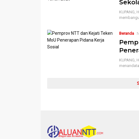
Sekol
KUPANG, HN
membangun
Beranda
1
Pempr
Pener
KUPANG, HN
menandata