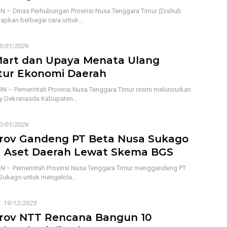
 – Dinas Perhubungan Provinsi Nusa Tenggara Timur (Dishub
apkan berbagai cara untuk…
3/01/2026
art dan Upaya Menata Ulang
tur Ekonomi Daerah
 – Pemerintah Provinsi Nusa Tenggara Timur resmi meluncurkan
by Dekranasda Kabupaten…
0/01/2026
ov Gandeng PT Beta Nusa Sukago
a Aset Daerah Lewat Skema BGS
N – Pemerintah Provinsi Nusa Tenggara Timur menggandeng PT
 Sukago untuk mengelola…
19/12/2025
ov NTT Rencana Bangun 10