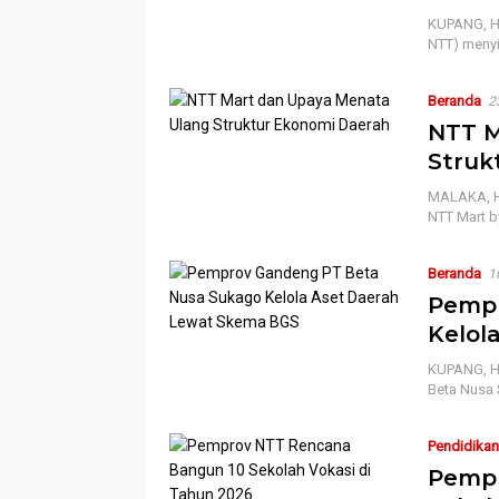
KUPANG, HN
NTT) menyi
Beranda
2
NTT M
Struk
MALAKA, HN
NTT Mart 
Beranda
1
Pempr
Kelol
KUPANG, H
Beta Nusa
Pendidikan
Pempr