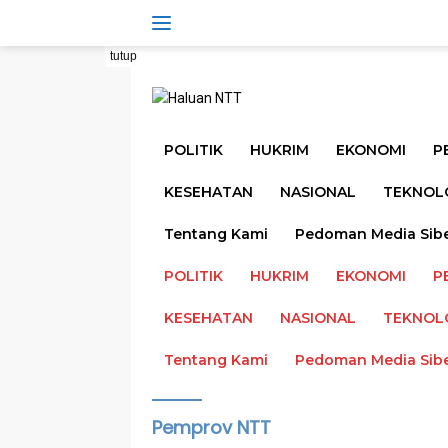
Langsung
ke
konten
tutup
POLITIK
HUKRIM
EKONOMI
P
KESEHATAN
NASIONAL
TEKNOL
Tentang Kami
Pedoman Media Sib
POLITIK
HUKRIM
EKONOMI
P
KESEHATAN
NASIONAL
TEKNOL
Tentang Kami
Pedoman Media Sib
Pemprov NTT