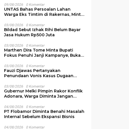
09/08/2026
0 Komentar
UNTAS Bahas Persoalan Lahan
Warga Eks Timtim di Rakernas, Minta
Solusi Pemprov NTT
03/08/2026
0 Komentar
i Apresiasi PKS
Melki Lepas 765 Kontingen
P
Bildad Sebut Izhak Rihi Belum Bayar
rkan Rumah Advokasi
ke Jamnas 2026, Minta
R
Jasa Hukum Rp500 Juta
m untuk Warga NTT
Promosikan Budaya NTT
M
E
03/08/2026
0 Komentar
Marthen Dira Tome Minta Bupati
Fokus Penuhi Janji Kampanye, Bukan
Sibuk Ganggu Produksi Garam
03/08/2026
0 Komentar
Fauzi Djawas Pertanyakan
Penundaan Vonis Kasus Dugaan
Pemalsuan Surat Rp152 Miliar
03/08/2026
0 Komentar
Gubernur Melki Pimpin Rakor Konflik
Adonara, Warga Diminta Jangan
Terprovokasi
04/08/2026
0 Komentar
PT Flobamor Diminta Benahi Masalah
Internal Sebelum Ekspansi Bisnis
04/08/2026
0 Komentar