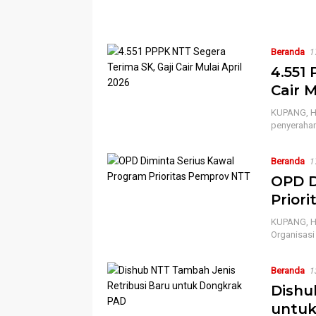
Beranda
1
4.551
Cair M
KUPANG, HN
penyerahan
Beranda
1
OPD D
Prior
KUPANG, HN
Organisasi
Beranda
1
Dishu
untuk