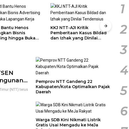
1
2
 Bantu Henos
KKJ NTT-AJI Kritik
Melk
gkan Bisnis
Pemberitaan Kasus Bildad
Hadi
sing hingga Buka
dan Izhak yang Dinilai
Huku
n Kerja
Tendensius
3
4
TSEN
angunan
Pemprov NTT Gandeng 22
5
Kabupaten/Kota Optimalkan Pajak
imur (NTT) terus
Daerah
6
Warga SDB Kini Nikmati Listrik
Gratis Usai Mengadu ke MeJa