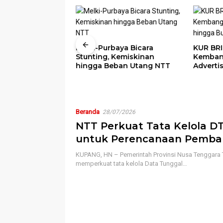
Melki-Purbaya Bicara
KUR BRI
Stunting, Kemiskinan
Kemban
as Persoalan
hingga Beban Utang NTT
Adverti
a Eks Timtim di
Lapanga
inta Solusi
TT
Beranda
28/07/2026
NTT Perkuat Tata Kelola D
untuk Perencanaan Pemb
Berbasis Data
KUPANG, HN – Pemerintah Provinsi Nusa Tenggara T
memperkuat tata kelola Data Tunggal…