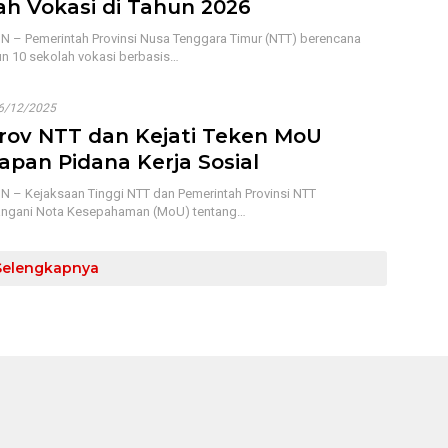
ah Vokasi di Tahun 2026
 – Pemerintah Provinsi Nusa Tenggara Timur (NTT) berencana
 10 sekolah vokasi berbasis…
6/12/2025
ov NTT dan Kejati Teken MoU
apan Pidana Kerja Sosial
 – Kejaksaan Tinggi NTT dan Pemerintah Provinsi NTT
ngani Nota Kesepahaman (MoU) tentang…
Selengkapnya