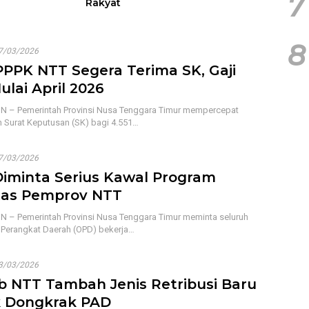
7
Rakyat
8
7/03/2026
 PPPK NTT Segera Terima SK, Gaji
ulai April 2026
 – Pemerintah Provinsi Nusa Tenggara Timur mempercepat
 Surat Keputusan (SK) bagi 4.551…
7/03/2026
iminta Serius Kawal Program
itas Pemprov NTT
 – Pemerintah Provinsi Nusa Tenggara Timur meminta seluruh
 Perangkat Daerah (OPD) bekerja…
3/03/2026
b NTT Tambah Jenis Retribusi Baru
 Dongkrak PAD