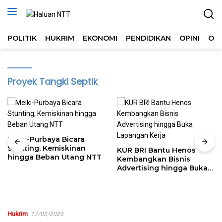
Langsung
ke
konten
POLITIK
HUKRIM
EKONOMI
PENDIDIKAN
OPINI
OL
Proyek Tangki Septik
Melki-Purbaya Bicara
Stunting, Kemiskinan
KUR BRI Bantu Henos
hingga Beban Utang NTT
Kembangkan Bisnis
Advertising hingga Buka
Lapangan Kerja
Hukrim
17/02/2025