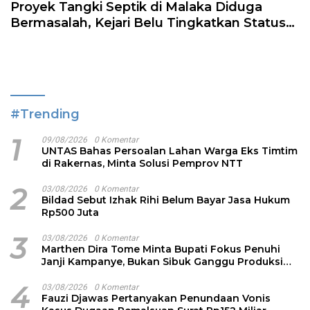
Proyek Tangki Septik di Malaka Diduga
Bermasalah, Kejari Belu Tingkatkan Status
ke Penyidikan
#Trending
1
09/08/2026
0 Komentar
UNTAS Bahas Persoalan Lahan Warga Eks Timtim
di Rakernas, Minta Solusi Pemprov NTT
2
03/08/2026
0 Komentar
Bildad Sebut Izhak Rihi Belum Bayar Jasa Hukum
Rp500 Juta
3
03/08/2026
0 Komentar
Marthen Dira Tome Minta Bupati Fokus Penuhi
Janji Kampanye, Bukan Sibuk Ganggu Produksi
Garam
4
03/08/2026
0 Komentar
Fauzi Djawas Pertanyakan Penundaan Vonis