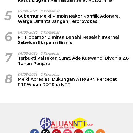
Kasus Dugaan Pemalsuan Surat Rp152 Miliar
5
03/08/2026
0 Komentar
Gubernur Melki Pimpin Rakor Konflik Adonara,
Warga Diminta Jangan Terprovokasi
6
04/08/2026
0 Komentar
PT Flobamor Diminta Benahi Masalah Internal
Sebelum Ekspansi Bisnis
7
04/08/2026
0 Komentar
Terbukti Palsukan Surat, Ade Kuswandi Divonis 2,6
Tahun Penjara
8
04/08/2026
0 Komentar
Melki Apresiasi Dukungan ATR/BPN Percepat
RTRW dan RDTR di NTT