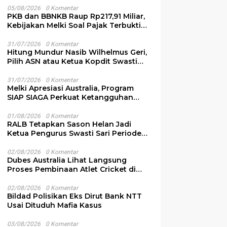
05/08/2026
0 Komentar
PKB dan BBNKB Raup Rp217,91 Miliar,
Kebijakan Melki Soal Pajak Terbukti
Efektif
31/07/2026
0 Komentar
Hitung Mundur Nasib Wilhelmus Geri,
Pilih ASN atau Ketua Kopdit Swasti
Sari
31/07/2026
0 Komentar
Melki Apresiasi Australia, Program
SIAP SIAGA Perkuat Ketangguhan
Bencana NTT
01/08/2026
0 Komentar
RALB Tetapkan Sason Helan Jadi
Ketua Pengurus Swasti Sari Periode
2026-2028
02/08/2026
0 Komentar
Dubes Australia Lihat Langsung
Proses Pembinaan Atlet Cricket di
NTT
02/08/2026
0 Komentar
Bildad Polisikan Eks Dirut Bank NTT
Usai Dituduh Mafia Kasus
03/08/2026
0 Komentar