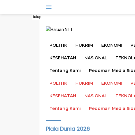
Langsung
ke
konten
tutup
POLITIK
HUKRIM
EKONOMI
P
KESEHATAN
NASIONAL
TEKNOL
Tentang Kami
Pedoman Media Sib
POLITIK
HUKRIM
EKONOMI
P
KESEHATAN
NASIONAL
TEKNOL
Tentang Kami
Pedoman Media Sib
Piala Dunia 2026