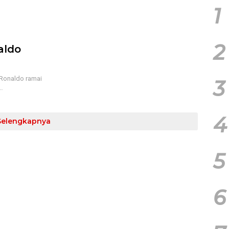
1
2
aldo
 Ronaldo ramai
3
…
4
Selengkapnya
5
6