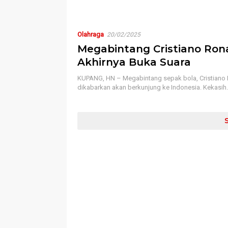
Olahraga
20/02/2025
Megabintang Cristiano Ron
Akhirnya Buka Suara
KUPANG, HN – Megabintang sepak bola, Cristiano
dikabarkan akan berkunjung ke Indonesia. Kekasih