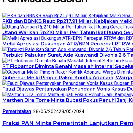
PKB dan BBNKB Raup Rp217,91 Miliar, Kebijakan Melki 
Utang Warisan Rp210 Miliar Per Tahun Ikat Ruang Gerak
Melki Apresiasi Dukungan ATR/BPN Percepat RTRW 
Terbukti Palsukan Surat, Ade Kuswandi Divonis 2,6 T
PT Flobamor Diminta Benahi Masalah Internal Sebelu
Gubernur Melki Pimpin Rakor Konflik Adonara, Warga
Fauzi Djawas Pertanyakan Penundaan Vonis Kasus Du
Marthen Dira Tome Minta Bupati Fokus Penuhi Janji
Pemerintahan
28/05/2024
28/05/2024
Fraksi PAN Minta Pemerintah Lanjutkan Pem