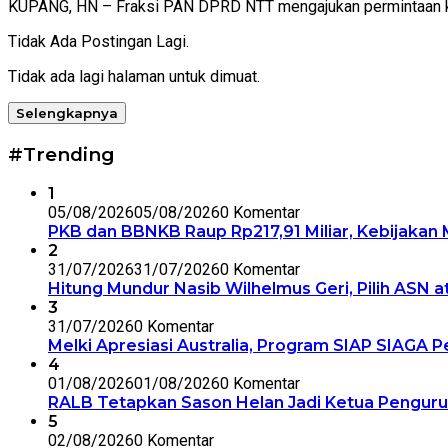
KUPANG, HN – Fraksi PAN DPRD NTT mengajukan permintaan ke
Tidak Ada Postingan Lagi.
Tidak ada lagi halaman untuk dimuat.
Selengkapnya
#Trending
1
05/08/2026
05/08/2026
0 Komentar
PKB dan BBNKB Raup Rp217,91 Miliar, Kebijakan M
2
31/07/2026
31/07/2026
0 Komentar
Hitung Mundur Nasib Wilhelmus Geri, Pilih ASN a
3
31/07/2026
0 Komentar
Melki Apresiasi Australia, Program SIAP SIAGA
4
01/08/2026
01/08/2026
0 Komentar
RALB Tetapkan Sason Helan Jadi Ketua Penguru
5
02/08/2026
0 Komentar