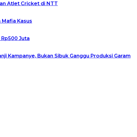
n Atlet Cricket di NTT
h Mafia Kasus
m Rp500 Juta
Janji Kampanye, Bukan Sibuk Ganggu Produksi Garam