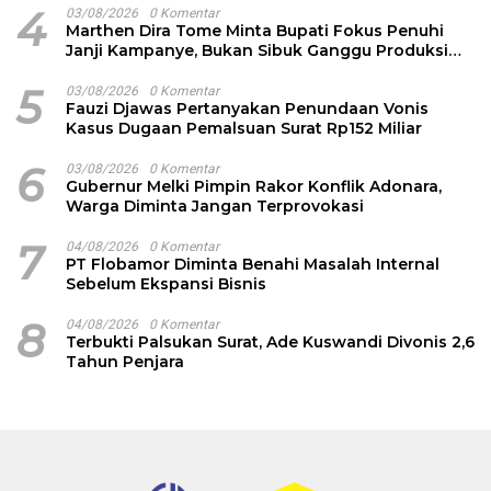
4
03/08/2026
0 Komentar
Marthen Dira Tome Minta Bupati Fokus Penuhi
Janji Kampanye, Bukan Sibuk Ganggu Produksi
Garam
5
03/08/2026
0 Komentar
Fauzi Djawas Pertanyakan Penundaan Vonis
Kasus Dugaan Pemalsuan Surat Rp152 Miliar
6
03/08/2026
0 Komentar
Gubernur Melki Pimpin Rakor Konflik Adonara,
Warga Diminta Jangan Terprovokasi
7
04/08/2026
0 Komentar
PT Flobamor Diminta Benahi Masalah Internal
Sebelum Ekspansi Bisnis
8
04/08/2026
0 Komentar
Terbukti Palsukan Surat, Ade Kuswandi Divonis 2,6
Tahun Penjara