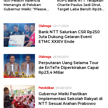
Istri Pelatih Valencia
RUPS Bank NTT Tetapkan
Menangis di Pelukan
Charile Paulus Jadi Dirut,
Gubernur Melki: “Please
Target Laba Bersih Rp260
Help”
Miliar di 2026
Olahraga
10/11/2025
Bank NTT Salurkan CSR Rp250
Juta Dukung Gelaran Event
ETMC XXXIV Ende
Olahraga
26/09/2025
Perputaran Uang Selama Tour
de EnTeTe Diperkirakan Capai
Rp23,4 Miliar
Pendidikan
09/08/2025
Gubernur Melki Pastikan
Implementasi Sekolah Rakyat di
NTT Sesuai Arahan Prabowo