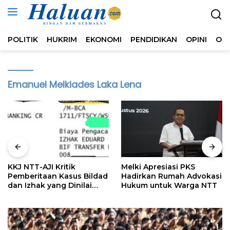
Langsung
ke
konten
POLITIK
HUKRIM
EKONOMI
PENDIDIKAN
OPINI
OL
Emanuel Melkiades Laka Lena
KKJ NTT-AJI Kritik
Melki Apresiasi PKS
Pemberitaan Kasus Bildad
Hadirkan Rumah Advokasi
dan Izhak yang Dinilai
Hukum untuk Warga NTT
Tendensius