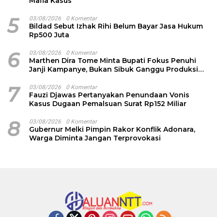
Mafia Kasus
5
03/08/2026
0 Komentar
Bildad Sebut Izhak Rihi Belum Bayar Jasa Hukum
Rp500 Juta
6
03/08/2026
0 Komentar
Marthen Dira Tome Minta Bupati Fokus Penuhi
Janji Kampanye, Bukan Sibuk Ganggu Produksi
Garam
7
03/08/2026
0 Komentar
Fauzi Djawas Pertanyakan Penundaan Vonis
Kasus Dugaan Pemalsuan Surat Rp152 Miliar
8
03/08/2026
0 Komentar
Gubernur Melki Pimpin Rakor Konflik Adonara,
Warga Diminta Jangan Terprovokasi