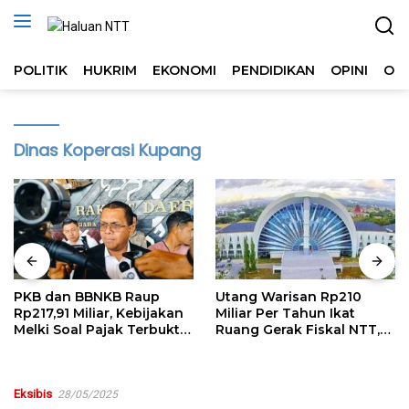
Langsung
ke
konten
POLITIK
HUKRIM
EKONOMI
PENDIDIKAN
OPINI
OL
Dinas Koperasi Kupang
PKB dan BBNKB Raup
Utang Warisan Rp210
Rp217,91 Miliar, Kebijakan
Miliar Per Tahun Ikat
Melki Soal Pajak Terbukti
Ruang Gerak Fiskal NTT,
Efektif
Kritik Publik Harus
Rasional
Eksibis
28/05/2025