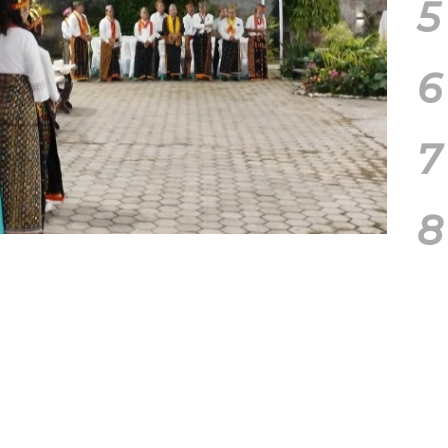
5
6
7
8