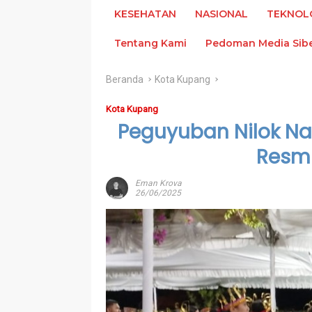
KESEHATAN
NASIONAL
TEKNOL
Tentang Kami
Pedoman Media Sib
Beranda
Kota Kupang
Kota Kupang
Peguyuban Nilok Na
Resmi
Eman Krova
26/06/2025