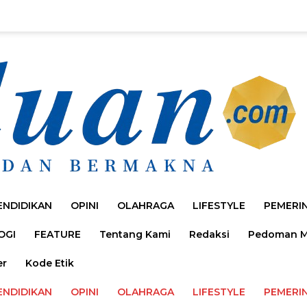
ENDIDIKAN
OPINI
OLAHRAGA
LIFESTYLE
PEMERI
OGI
FEATURE
Tentang Kami
Redaksi
Pedoman Me
er
Kode Etik
ENDIDIKAN
OPINI
OLAHRAGA
LIFESTYLE
PEMERI