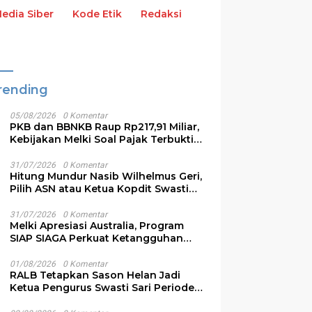
dia Siber
Kode Etik
Redaksi
rending
05/08/2026
0 Komentar
PKB dan BBNKB Raup Rp217,91 Miliar,
Kebijakan Melki Soal Pajak Terbukti
Efektif
31/07/2026
0 Komentar
Hitung Mundur Nasib Wilhelmus Geri,
Pilih ASN atau Ketua Kopdit Swasti
Sari
31/07/2026
0 Komentar
Melki Apresiasi Australia, Program
SIAP SIAGA Perkuat Ketangguhan
Bencana NTT
01/08/2026
0 Komentar
RALB Tetapkan Sason Helan Jadi
Ketua Pengurus Swasti Sari Periode
2026-2028