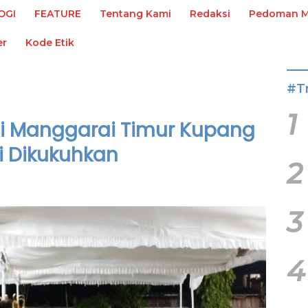
OGI
FEATURE
Tentang Kami
Redaksi
Pedoman Me
er
Kode Etik
#T
1
i Manggarai Timur Kupang
 Dikukuhkan
2
3
4