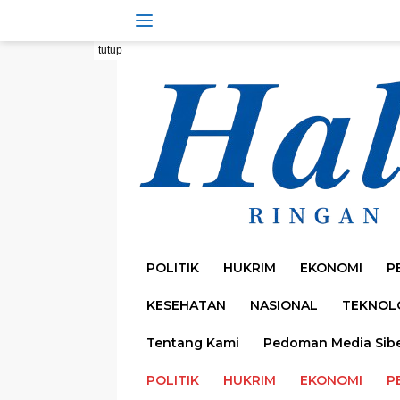
Langsung
ke
konten
tutup
POLITIK
HUKRIM
EKONOMI
P
KESEHATAN
NASIONAL
TEKNOL
Tentang Kami
Pedoman Media Sib
POLITIK
HUKRIM
EKONOMI
P