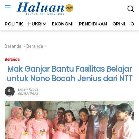
Langsung
ke
konten
POLITIK
HUKRIM
EKONOMI
PENDIDIKAN
OPINI
OL
Beranda
Beranda
Beranda
Mak Ganjar Bantu Fasilitas Belajar
untuk Nono Bocah Jenius dari NTT
Eman Krova
06/02/2023