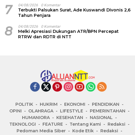
7
04/08/2026
0 Komentar
Terbukti Palsukan Surat, Ade Kuswandi Divonis 2,6
Tahun Penjara
8
04/08/2026
0 Komentar
Melki Apresiasi Dukungan ATR/BPN Percepat
RTRW dan RDTR di NTT
POLITIK
HUKRIM
EKONOMI
PENDIDIKAN
OPINI
OLAHRAGA
LIFESTYLE
PEMERINTAHAN
HUMANIORA
KESEHATAN
NASIONAL
TEKNOLOGI
FEATURE
Tentang Kami
Redaksi
Pedoman Media Siber
Kode Etik
Redaksi