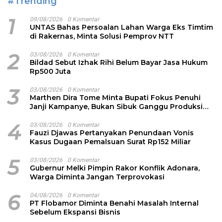
#Trending
1
09/08/2026
0 Komentar
UNTAS Bahas Persoalan Lahan Warga Eks Timtim
di Rakernas, Minta Solusi Pemprov NTT
2
03/08/2026
0 Komentar
Bildad Sebut Izhak Rihi Belum Bayar Jasa Hukum
Rp500 Juta
3
03/08/2026
0 Komentar
Marthen Dira Tome Minta Bupati Fokus Penuhi
Janji Kampanye, Bukan Sibuk Ganggu Produksi
Garam
4
03/08/2026
0 Komentar
Fauzi Djawas Pertanyakan Penundaan Vonis
Kasus Dugaan Pemalsuan Surat Rp152 Miliar
5
03/08/2026
0 Komentar
Gubernur Melki Pimpin Rakor Konflik Adonara,
Warga Diminta Jangan Terprovokasi
6
04/08/2026
0 Komentar
PT Flobamor Diminta Benahi Masalah Internal
Sebelum Ekspansi Bisnis