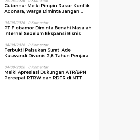
03/08/2026
0 Komentar
Gubernur Melki Pimpin Rakor Konflik
Adonara, Warga Diminta Jangan
Terprovokasi
04/08/2026
0 Komentar
PT Flobamor Diminta Benahi Masalah
Internal Sebelum Ekspansi Bisnis
04/08/2026
0 Komentar
Terbukti Palsukan Surat, Ade
Kuswandi Divonis 2,6 Tahun Penjara
04/08/2026
0 Komentar
Melki Apresiasi Dukungan ATR/BPN
Percepat RTRW dan RDTR di NTT