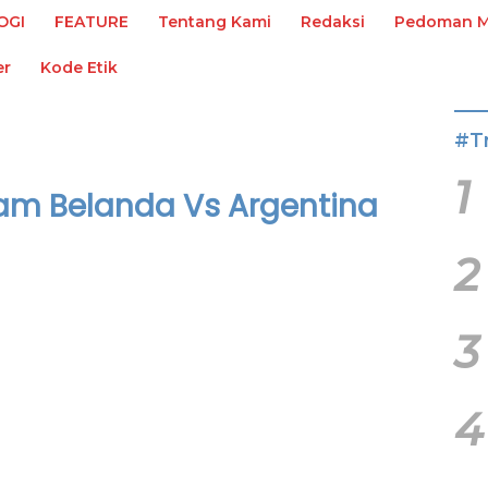
OGI
FEATURE
Tentang Kami
Redaksi
Pedoman Me
er
Kode Etik
#T
1
dam Belanda Vs Argentina
2
3
4