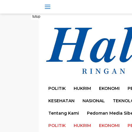
Langsung
ke
konten
tutup
POLITIK
HUKRIM
EKONOMI
P
KESEHATAN
NASIONAL
TEKNOL
Tentang Kami
Pedoman Media Sib
POLITIK
HUKRIM
EKONOMI
P