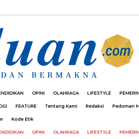
ENDIDIKAN
OPINI
OLAHRAGA
LIFESTYLE
PEMERI
OGI
FEATURE
Tentang Kami
Redaksi
Pedoman Me
er
Kode Etik
ENDIDIKAN
OPINI
OLAHRAGA
LIFESTYLE
PEMERI