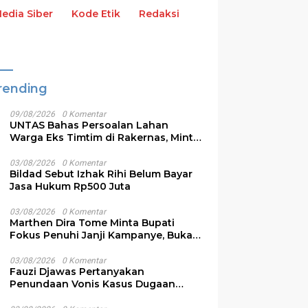
dia Siber
Kode Etik
Redaksi
rending
09/08/2026
0 Komentar
UNTAS Bahas Persoalan Lahan
Warga Eks Timtim di Rakernas, Minta
Solusi Pemprov NTT
03/08/2026
0 Komentar
Bildad Sebut Izhak Rihi Belum Bayar
Jasa Hukum Rp500 Juta
03/08/2026
0 Komentar
Marthen Dira Tome Minta Bupati
Fokus Penuhi Janji Kampanye, Bukan
Sibuk Ganggu Produksi Garam
03/08/2026
0 Komentar
Fauzi Djawas Pertanyakan
Penundaan Vonis Kasus Dugaan
Pemalsuan Surat Rp152 Miliar