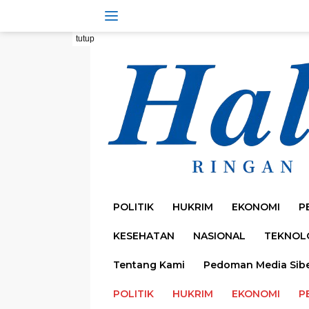
Langsung
ke
konten
tutup
POLITIK
HUKRIM
EKONOMI
P
KESEHATAN
NASIONAL
TEKNOL
Tentang Kami
Pedoman Media Sib
POLITIK
HUKRIM
EKONOMI
P