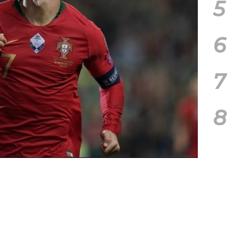
5
6
7
8