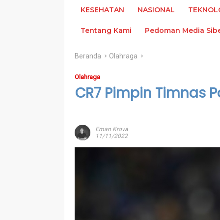
KESEHATAN
NASIONAL
TEKNOL
Tentang Kami
Pedoman Media Sib
Beranda
Olahraga
Olahraga
CR7 Pimpin Timnas Po
Eman Krova
11/11/2022