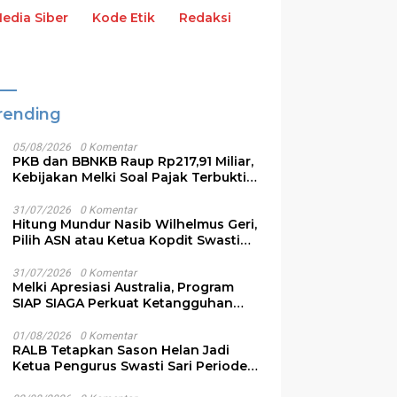
dia Siber
Kode Etik
Redaksi
rending
05/08/2026
0 Komentar
PKB dan BBNKB Raup Rp217,91 Miliar,
Kebijakan Melki Soal Pajak Terbukti
Efektif
31/07/2026
0 Komentar
Hitung Mundur Nasib Wilhelmus Geri,
Pilih ASN atau Ketua Kopdit Swasti
Sari
31/07/2026
0 Komentar
Melki Apresiasi Australia, Program
SIAP SIAGA Perkuat Ketangguhan
Bencana NTT
01/08/2026
0 Komentar
RALB Tetapkan Sason Helan Jadi
Ketua Pengurus Swasti Sari Periode
2026-2028