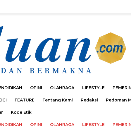
ENDIDIKAN
OPINI
OLAHRAGA
LIFESTYLE
PEMERI
OGI
FEATURE
Tentang Kami
Redaksi
Pedoman Me
er
Kode Etik
ENDIDIKAN
OPINI
OLAHRAGA
LIFESTYLE
PEMERI