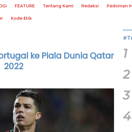
OGI
FEATURE
Tentang Kami
Redaksi
Pedoman Me
er
Kode Etik
#T
1
rtugal ke Piala Dunia Qatar
2022
2
3
4