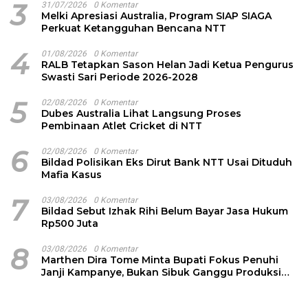
3
31/07/2026
0 Komentar
Melki Apresiasi Australia, Program SIAP SIAGA
Perkuat Ketangguhan Bencana NTT
4
01/08/2026
0 Komentar
RALB Tetapkan Sason Helan Jadi Ketua Pengurus
Swasti Sari Periode 2026-2028
5
02/08/2026
0 Komentar
Dubes Australia Lihat Langsung Proses
Pembinaan Atlet Cricket di NTT
6
02/08/2026
0 Komentar
Bildad Polisikan Eks Dirut Bank NTT Usai Dituduh
Mafia Kasus
7
03/08/2026
0 Komentar
Bildad Sebut Izhak Rihi Belum Bayar Jasa Hukum
Rp500 Juta
8
03/08/2026
0 Komentar
Marthen Dira Tome Minta Bupati Fokus Penuhi
Janji Kampanye, Bukan Sibuk Ganggu Produksi
Garam