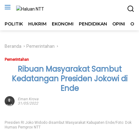
Langsung
ke
konten
POLITIK
HUKRIM
EKONOMI
PENDIDIKAN
OPINI
OL
Beranda
Pemerintahan
Pemerintahan
Ribuan Masyarakat Sambut
Kedatangan Presiden Jokowi di
Ende
Eman Krova
31/05/2022
Presiden RI Joko Widodo disambut Masyarakat Kabupaten Ende/Foto: Dok
Humas Pemprov NTT