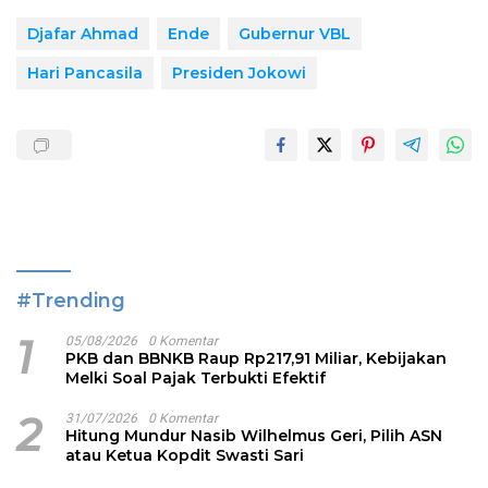
Djafar Ahmad
Ende
Gubernur VBL
Hari Pancasila
Presiden Jokowi
#Trending
1
05/08/2026
0 Komentar
PKB dan BBNKB Raup Rp217,91 Miliar, Kebijakan
Melki Soal Pajak Terbukti Efektif
2
31/07/2026
0 Komentar
Hitung Mundur Nasib Wilhelmus Geri, Pilih ASN
atau Ketua Kopdit Swasti Sari