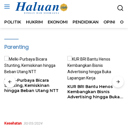
Langsung
ke
konten
POLITIK
HUKRIM
EKONOMI
PENDIDIKAN
OPINI
OL
Parenting
Melki-Purbaya Bicara
Stunting, Kemiskinan
KUR BRI Bantu Henos
hingga Beban Utang NTT
Kembangkan Bisnis
Advertising hingga Buka
Lapangan Kerja
Kesehatan
30/05/2024