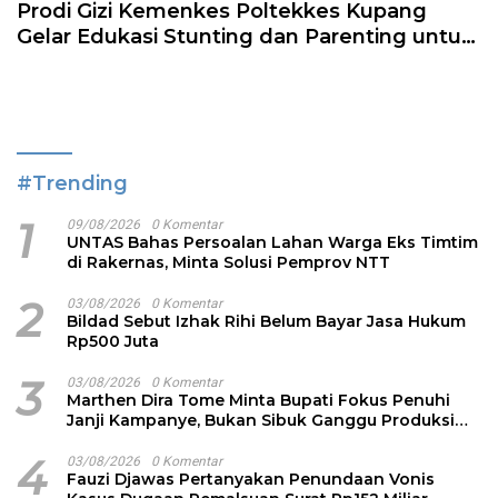
Prodi Gizi Kemenkes Poltekkes Kupang
Gelar Edukasi Stunting dan Parenting untuk
Guru dan Orangtua
#Trending
1
09/08/2026
0 Komentar
UNTAS Bahas Persoalan Lahan Warga Eks Timtim
di Rakernas, Minta Solusi Pemprov NTT
2
03/08/2026
0 Komentar
Bildad Sebut Izhak Rihi Belum Bayar Jasa Hukum
Rp500 Juta
3
03/08/2026
0 Komentar
Marthen Dira Tome Minta Bupati Fokus Penuhi
Janji Kampanye, Bukan Sibuk Ganggu Produksi
Garam
4
03/08/2026
0 Komentar
Fauzi Djawas Pertanyakan Penundaan Vonis