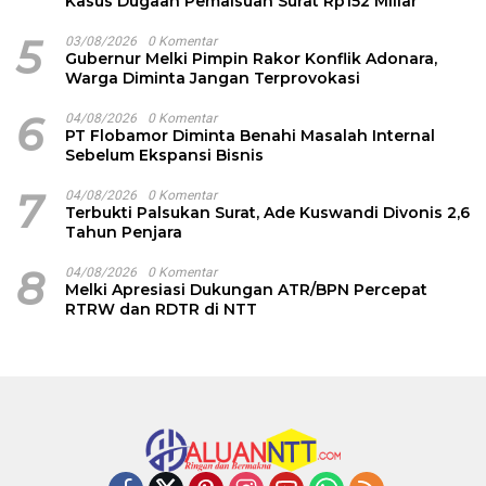
Kasus Dugaan Pemalsuan Surat Rp152 Miliar
5
03/08/2026
0 Komentar
Gubernur Melki Pimpin Rakor Konflik Adonara,
Warga Diminta Jangan Terprovokasi
6
04/08/2026
0 Komentar
PT Flobamor Diminta Benahi Masalah Internal
Sebelum Ekspansi Bisnis
7
04/08/2026
0 Komentar
Terbukti Palsukan Surat, Ade Kuswandi Divonis 2,6
Tahun Penjara
8
04/08/2026
0 Komentar
Melki Apresiasi Dukungan ATR/BPN Percepat
RTRW dan RDTR di NTT