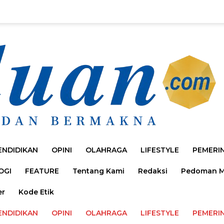
ENDIDIKAN
OPINI
OLAHRAGA
LIFESTYLE
PEMERI
OGI
FEATURE
Tentang Kami
Redaksi
Pedoman Me
er
Kode Etik
ENDIDIKAN
OPINI
OLAHRAGA
LIFESTYLE
PEMERI