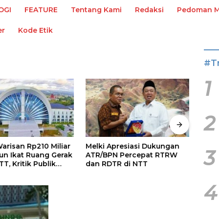
OGI
FEATURE
Tentang Kami
Redaksi
Pedoman Me
er
Kode Etik
#T
1
2
arisan Rp210 Miliar
Melki Apresiasi Dukungan
Terb
3
un Ikat Ruang Gerak
ATR/BPN Percepat RTRW
Ade 
TT, Kritik Publik
dan RDTR di NTT
Tahu
asional
4