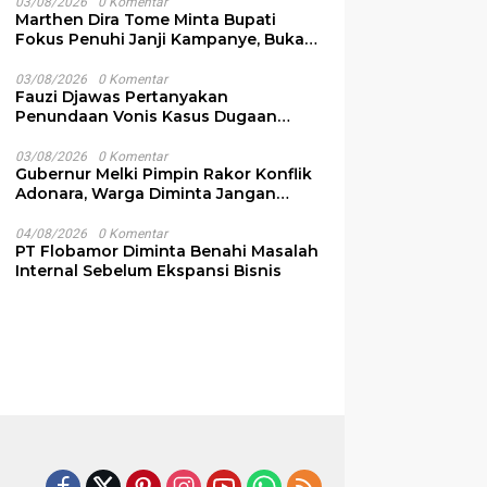
03/08/2026
0 Komentar
Marthen Dira Tome Minta Bupati
Fokus Penuhi Janji Kampanye, Bukan
Sibuk Ganggu Produksi Garam
03/08/2026
0 Komentar
Fauzi Djawas Pertanyakan
Penundaan Vonis Kasus Dugaan
Pemalsuan Surat Rp152 Miliar
03/08/2026
0 Komentar
Gubernur Melki Pimpin Rakor Konflik
Adonara, Warga Diminta Jangan
Terprovokasi
04/08/2026
0 Komentar
PT Flobamor Diminta Benahi Masalah
Internal Sebelum Ekspansi Bisnis