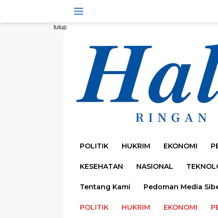
Langsung
ke
konten
tutup
POLITIK
HUKRIM
EKONOMI
P
KESEHATAN
NASIONAL
TEKNOL
Tentang Kami
Pedoman Media Sib
POLITIK
HUKRIM
EKONOMI
P