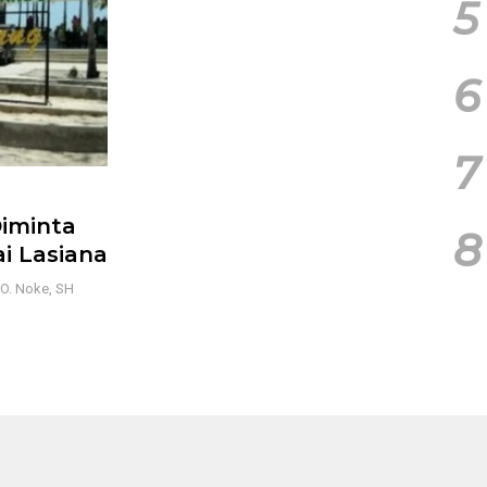
5
6
7
Diminta
8
ai Lasiana
O. Noke, SH