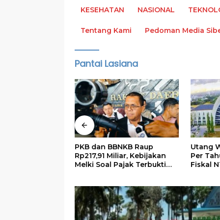
KESEHATAN
NASIONAL
TEKNOL
Tentang Kami
Pedoman Media Sib
Pantai Lasiana
s 765 Kontingen
PKB dan BBNKB Raup
Utang W
2026, Minta
Rp217,91 Miliar, Kebijakan
Per Tah
n Budaya NTT
Melki Soal Pajak Terbukti
Fiskal N
Efektif
Harus R