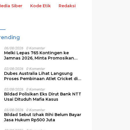
dia Siber
Kode Etik
Redaksi
rending
06/08/2026
0 Komentar
Melki Lepas 765 Kontingen ke
Jamnas 2026, Minta Promosikan
Budaya NTT
02/08/2026
0 Komentar
Dubes Australia Lihat Langsung
Proses Pembinaan Atlet Cricket di
NTT
ukti Palsukan Surat,
PT Flobamor Diminta
G
02/08/2026
0 Komentar
Kuswandi Divonis 2,6
Benahi Masalah Internal
R
Bildad Polisikan Eks Dirut Bank NTT
n Penjara
Sebelum Ekspansi Bisnis
W
Usai Dituduh Mafia Kasus
T
03/08/2026
0 Komentar
Bildad Sebut Izhak Rihi Belum Bayar
Jasa Hukum Rp500 Juta