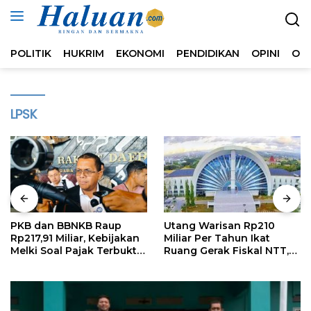
Langsung
ke
konten
POLITIK
HUKRIM
EKONOMI
PENDIDIKAN
OPINI
OL
LPSK
PKB dan BBNKB Raup
Utang Warisan Rp210
Rp217,91 Miliar, Kebijakan
Miliar Per Tahun Ikat
Melki Soal Pajak Terbukti
Ruang Gerak Fiskal NTT,
Efektif
Kritik Publik Harus
Rasional