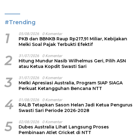
#Trending
1
05/08/2026
0 Komentar
PKB dan BBNKB Raup Rp217,91 Miliar, Kebijakan
Melki Soal Pajak Terbukti Efektif
2
31/07/2026
0 Komentar
Hitung Mundur Nasib Wilhelmus Geri, Pilih ASN
atau Ketua Kopdit Swasti Sari
3
31/07/2026
0 Komentar
Melki Apresiasi Australia, Program SIAP SIAGA
Perkuat Ketangguhan Bencana NTT
4
01/08/2026
0 Komentar
RALB Tetapkan Sason Helan Jadi Ketua Pengurus
Swasti Sari Periode 2026-2028
5
02/08/2026
0 Komentar
Dubes Australia Lihat Langsung Proses
Pembinaan Atlet Cricket di NTT