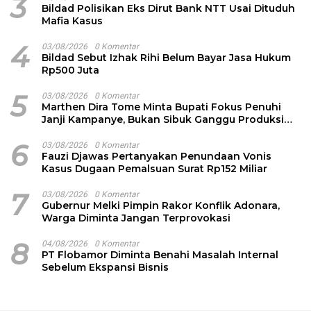
3
Bildad Polisikan Eks Dirut Bank NTT Usai Dituduh
Mafia Kasus
4
03/08/2026
0 Komentar
Bildad Sebut Izhak Rihi Belum Bayar Jasa Hukum
Rp500 Juta
5
03/08/2026
0 Komentar
Marthen Dira Tome Minta Bupati Fokus Penuhi
Janji Kampanye, Bukan Sibuk Ganggu Produksi
Garam
6
03/08/2026
0 Komentar
Fauzi Djawas Pertanyakan Penundaan Vonis
Kasus Dugaan Pemalsuan Surat Rp152 Miliar
7
03/08/2026
0 Komentar
Gubernur Melki Pimpin Rakor Konflik Adonara,
Warga Diminta Jangan Terprovokasi
8
04/08/2026
0 Komentar
PT Flobamor Diminta Benahi Masalah Internal
Sebelum Ekspansi Bisnis