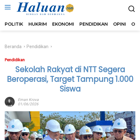
Langsung
ke
konten
POLITIK
HUKRIM
EKONOMI
PENDIDIKAN
OPINI
OL
Beranda
Pendidikan
Pendidikan
Sekolah Rakyat di NTT Segera
Beroperasi, Target Tampung 1.000
Siswa
Eman Krova
01/06/2026