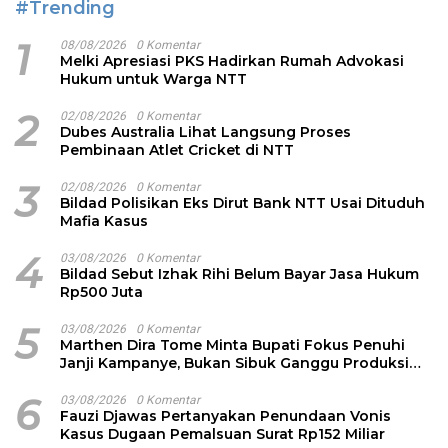
#Trending
1
08/08/2026
0 Komentar
Melki Apresiasi PKS Hadirkan Rumah Advokasi
Hukum untuk Warga NTT
2
02/08/2026
0 Komentar
Dubes Australia Lihat Langsung Proses
Pembinaan Atlet Cricket di NTT
3
02/08/2026
0 Komentar
Bildad Polisikan Eks Dirut Bank NTT Usai Dituduh
Mafia Kasus
4
03/08/2026
0 Komentar
Bildad Sebut Izhak Rihi Belum Bayar Jasa Hukum
Rp500 Juta
5
03/08/2026
0 Komentar
Marthen Dira Tome Minta Bupati Fokus Penuhi
Janji Kampanye, Bukan Sibuk Ganggu Produksi
Garam
6
03/08/2026
0 Komentar
Fauzi Djawas Pertanyakan Penundaan Vonis
Kasus Dugaan Pemalsuan Surat Rp152 Miliar