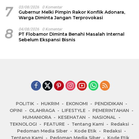
7
03/08/2026
0 Komentar
Gubernur Melki Pimpin Rakor Konflik Adonara,
Warga Diminta Jangan Terprovokasi
8
04/08/2026
0 Komentar
PT Flobamor Diminta Benahi Masalah Internal
Sebelum Ekspansi Bisnis
POLITIK
HUKRIM
EKONOMI
PENDIDIKAN
OPINI
OLAHRAGA
LIFESTYLE
PEMERINTAHAN
HUMANIORA
KESEHATAN
NASIONAL
TEKNOLOGI
FEATURE
Tentang Kami
Redaksi
Pedoman Media Siber
Kode Etik
Redaksi
Tentang Kami
Pedoman Media Siber
Kode Etik