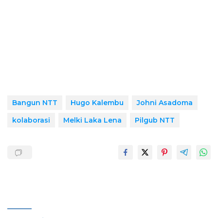
Bangun NTT
Hugo Kalembu
Johni Asadoma
kolaborasi
Melki Laka Lena
Pilgub NTT