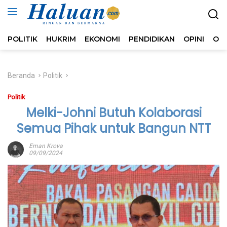
Langsung
ke
konten
POLITIK
HUKRIM
EKONOMI
PENDIDIKAN
OPINI
OL
Beranda
Politik
Politik
Melki-Johni Butuh Kolaborasi
Semua Pihak untuk Bangun NTT
Eman Krova
09/09/2024