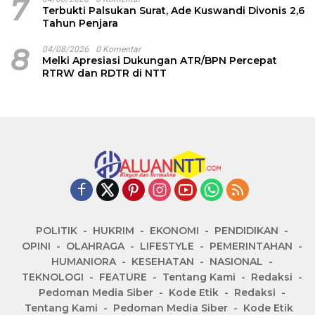
7
Terbukti Palsukan Surat, Ade Kuswandi Divonis 2,6
Tahun Penjara
8
04/08/2026
0 Komentar
Melki Apresiasi Dukungan ATR/BPN Percepat
RTRW dan RDTR di NTT
POLITIK
HUKRIM
EKONOMI
PENDIDIKAN
OPINI
OLAHRAGA
LIFESTYLE
PEMERINTAHAN
HUMANIORA
KESEHATAN
NASIONAL
TEKNOLOGI
FEATURE
Tentang Kami
Redaksi
Pedoman Media Siber
Kode Etik
Redaksi
Tentang Kami
Pedoman Media Siber
Kode Etik