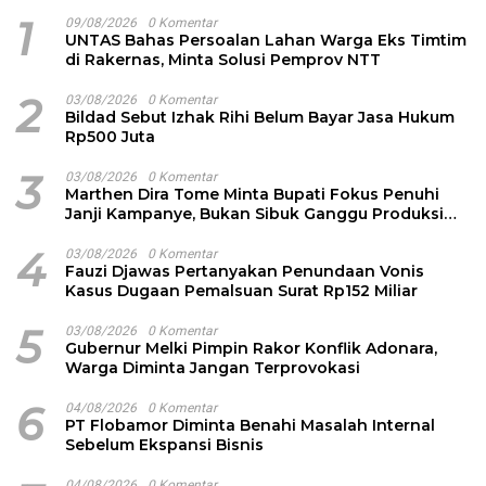
1
09/08/2026
0 Komentar
UNTAS Bahas Persoalan Lahan Warga Eks Timtim
di Rakernas, Minta Solusi Pemprov NTT
2
03/08/2026
0 Komentar
Bildad Sebut Izhak Rihi Belum Bayar Jasa Hukum
Rp500 Juta
3
03/08/2026
0 Komentar
Marthen Dira Tome Minta Bupati Fokus Penuhi
Janji Kampanye, Bukan Sibuk Ganggu Produksi
Garam
4
03/08/2026
0 Komentar
Fauzi Djawas Pertanyakan Penundaan Vonis
Kasus Dugaan Pemalsuan Surat Rp152 Miliar
5
03/08/2026
0 Komentar
Gubernur Melki Pimpin Rakor Konflik Adonara,
Warga Diminta Jangan Terprovokasi
6
04/08/2026
0 Komentar
PT Flobamor Diminta Benahi Masalah Internal
Sebelum Ekspansi Bisnis
04/08/2026
0 Komentar