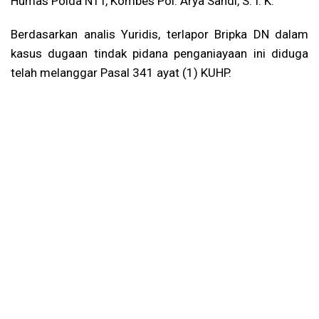
Humas Polda NTT, Kombes Pol. Arya Sandi, S. I. K.
Berdasarkan analis Yuridis, terlapor Bripka DN dalam
kasus dugaan tindak pidana penganiayaan ini diduga
telah melanggar Pasal 341 ayat (1) KUHP.