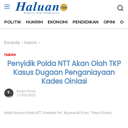
Langsung
ke
konten
POLITIK
HUKRIM
EKONOMI
PENDIDIKAN
OPINI
OL
Beranda
Hukrim
Hukrim
Penyidik Polda NTT Akan Olah TKP
Kasus Dugaan Penganiayaan
Kades Oinlasi
Eman Krova
12/03/2023
Kabid Humas Polda NTT, Kombes Pol. Aryasandi (Foto: Tribun Flores)