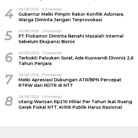
4
03/08/2026
0 Komentar
Gubernur Melki Pimpin Rakor Konflik Adonara,
Warga Diminta Jangan Terprovokasi
5
04/08/2026
0 Komentar
PT Flobamor Diminta Benahi Masalah Internal
Sebelum Ekspansi Bisnis
6
04/08/2026
0 Komentar
Terbukti Palsukan Surat, Ade Kuswandi Divonis 2,6
Tahun Penjara
7
04/08/2026
0 Komentar
Melki Apresiasi Dukungan ATR/BPN Percepat
RTRW dan RDTR di NTT
8
04/08/2026
0 Komentar
Utang Warisan Rp210 Miliar Per Tahun Ikat Ruang
Gerak Fiskal NTT, Kritik Publik Harus Rasional