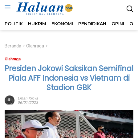
Langsung
ke
konten
POLITIK
HUKRIM
EKONOMI
PENDIDIKAN
OPINI
OL
Beranda
Olahraga
Olahraga
Presiden Jokowi Saksikan Semifinal
Piala AFF Indonesia vs Vietnam di
Stadion GBK
Eman Krova
06/01/2023