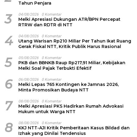
Tahun Penjara
3
04/08/2026
0 Komentar
Melki Apresiasi Dukungan ATR/BPN Percepat
RTRW dan RDTR di NTT
4
04/08/2026
0 Komentar
Utang Warisan Rp210 Miliar Per Tahun Ikat Ruang
Gerak Fiskal NTT, Kritik Publik Harus Rasional
5
05/08/2026
0 Komentar
PKB dan BBNKB Raup Rp217,91 Miliar, Kebijakan
Melki Soal Pajak Terbukti Efektif
6
06/08/2026
0 Komentar
Melki Lepas 765 Kontingen ke Jamnas 2026,
Minta Promosikan Budaya NTT
7
08/08/2026
0 Komentar
Melki Apresiasi PKS Hadirkan Rumah Advokasi
Hukum untuk Warga NTT
8
08/08/2026
0 Komentar
KKJ NTT-AJI Kritik Pemberitaan Kasus Bildad dan
Izhak yang Dinilai Tendensius