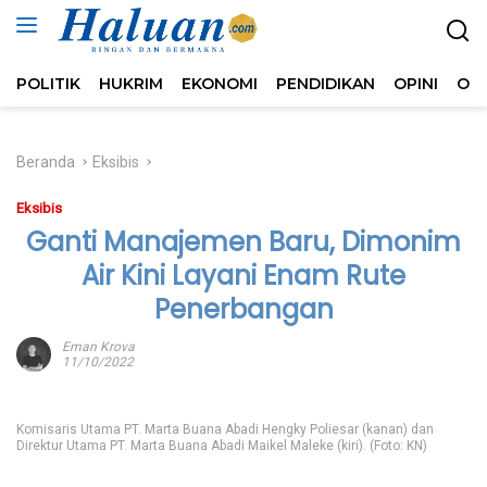
Langsung
ke
konten
POLITIK
HUKRIM
EKONOMI
PENDIDIKAN
OPINI
OL
Beranda
Eksibis
Eksibis
Ganti Manajemen Baru, Dimonim
Air Kini Layani Enam Rute
Penerbangan
Eman Krova
11/10/2022
Komisaris Utama PT. Marta Buana Abadi Hengky Poliesar (kanan) dan
Direktur Utama PT. Marta Buana Abadi Maikel Maleke (kiri). (Foto: KN)