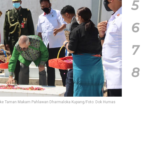
5
6
7
8
ng ke Taman Makam Pahlawan Dharmaloka Kupang/Foto: Dok Humas