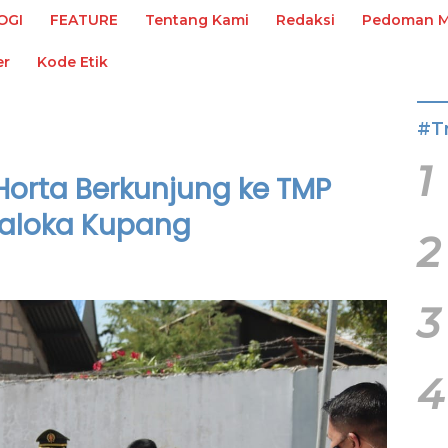
OGI
FEATURE
Tentang Kami
Redaksi
Pedoman Me
er
Kode Etik
#T
1
Horta Berkunjung ke TMP
aloka Kupang
2
3
4