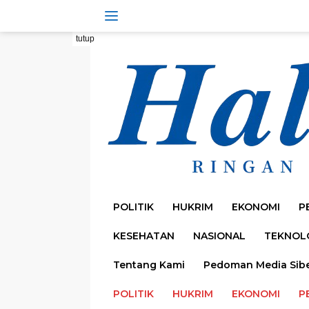
Langsung
ke
konten
tutup
POLITIK
HUKRIM
EKONOMI
P
KESEHATAN
NASIONAL
TEKNOL
Tentang Kami
Pedoman Media Sib
POLITIK
HUKRIM
EKONOMI
P