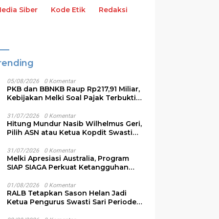
dia Siber
Kode Etik
Redaksi
rending
05/08/2026
0 Komentar
PKB dan BBNKB Raup Rp217,91 Miliar,
Kebijakan Melki Soal Pajak Terbukti
Efektif
31/07/2026
0 Komentar
Hitung Mundur Nasib Wilhelmus Geri,
Pilih ASN atau Ketua Kopdit Swasti
Sari
31/07/2026
0 Komentar
Melki Apresiasi Australia, Program
SIAP SIAGA Perkuat Ketangguhan
Bencana NTT
01/08/2026
0 Komentar
RALB Tetapkan Sason Helan Jadi
Ketua Pengurus Swasti Sari Periode
2026-2028