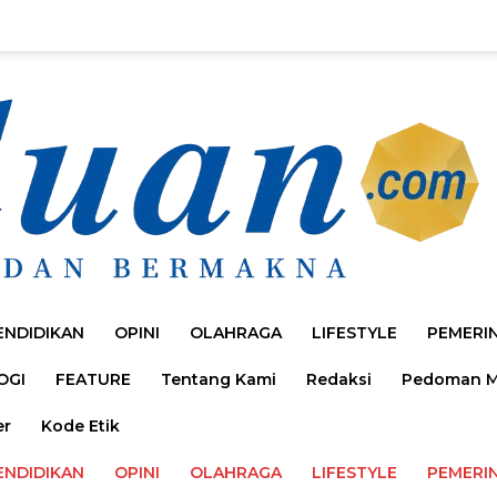
ENDIDIKAN
OPINI
OLAHRAGA
LIFESTYLE
PEMERI
OGI
FEATURE
Tentang Kami
Redaksi
Pedoman Me
er
Kode Etik
ENDIDIKAN
OPINI
OLAHRAGA
LIFESTYLE
PEMERI